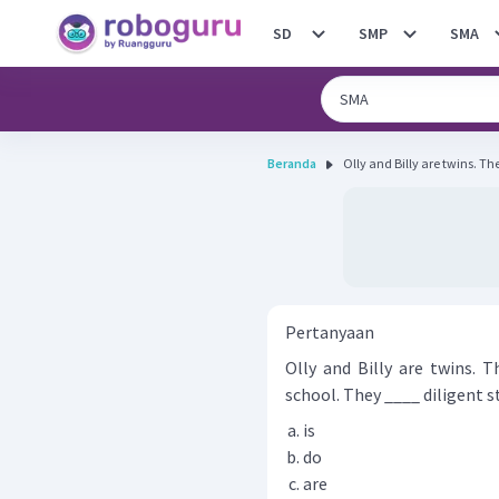
SD
SMP
SMA
Beranda
Olly and Billy are twins. Th
Pertanyaan
Olly and Billy are twins. 
school. They ____ diligent s
is
do
are