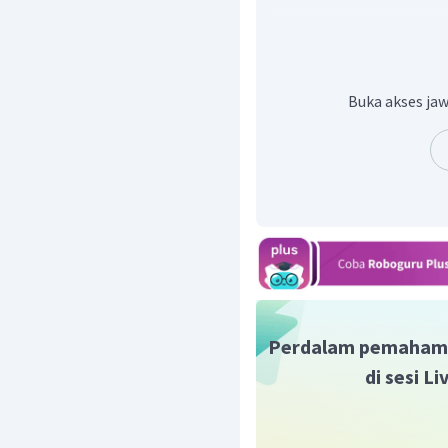
To be
yang tepat untuk s
Sehingga kalimat menjadi
Jadi, jawaban yang tepa
Buka akses jaw
Perdalam pemaham
di sesi L