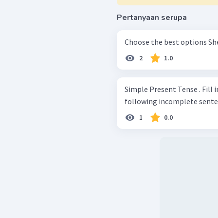
Pertanyaan serupa
Choo
2
1.0
Simple Present Tense . Fill i
1
0.0