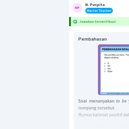
N. Puspita
Master Teacher
Jawaban terverifikasi
Pembahasan
Soal menanyakan
to be
y
rumpang tersebut.
Rumus kalimat positif d
S + is/am/are + Compl