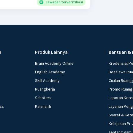
Jawaban terverifikasi
u
Produk Lainnya
Bantuan & 
Brain Academy Online
Kredensial P
English Academy
Beasiswa Ru
Skill Academy
Cicilan Ruang
Ruangkerja
Promo Ruang
Schoters
Laporan Kere
ess
Kalananti
Layanan Pen
Syarat & Ket
Kebijakan Pri
Tentang Kami