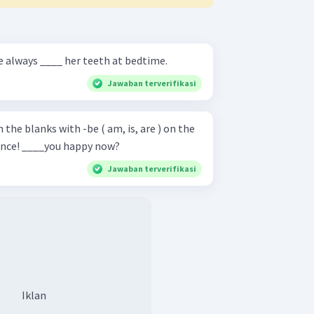
se the best options She always ____ her teeth at bedtime.
Jawaban terverifikasi
n the blanks with -be ( am, is, are ) on the
following incomplete sentence! ____you happy now?
Jawaban terverifikasi
Iklan