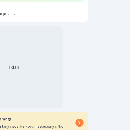
.0
(
0 rating
)
Iklan
arang!
 tanya soal ke Forum sepuasnya, lho.