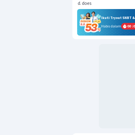
does
Ikuti Tryout SNBT 
Habis dalam
00
:
0