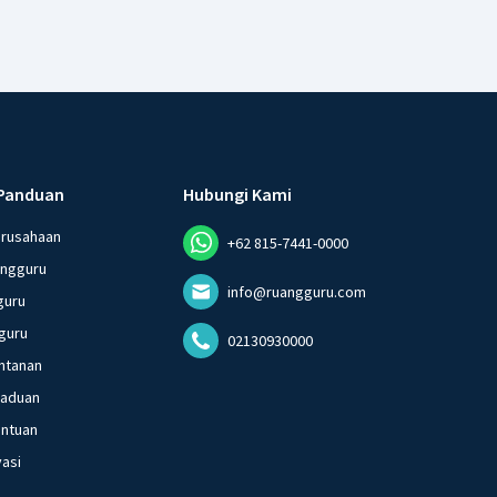
Panduan
Hubungi Kami
erusahaan
+62 815-7441-0000
angguru
info@ruangguru.com
guru
guru
02130930000
ntanan
gaduan
entuan
vasi