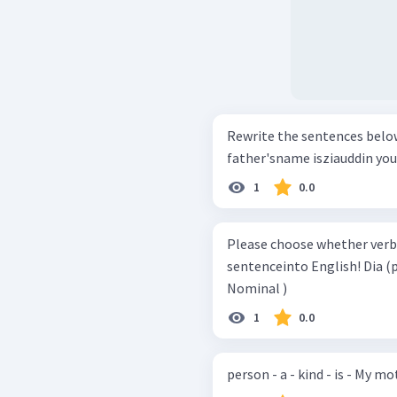
Rewrite the sentences below. 
father'sname isziauddin you
1
0.0
Please choose whether verb
sentenceinto English! Dia (perempuan) sangat bahagia. ( Verbal /
Nominal )
1
0.0