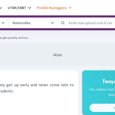
UTBK/SNBT
Produk Ruangguru
ey get up early and ne...
Iklan
Tany
They get up early and never come late to
Yuk, cobain chat 
tudents.
tema
C