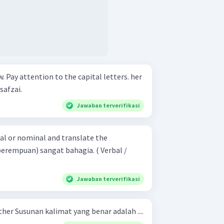
Pay attention to the capital letters. her
safzai.
Jawaban terverifikasi
al or nominal and translate the
Jawaban terverifikasi
person - a - kind - is - My mother Susunan kalimat yang benar adalah ....