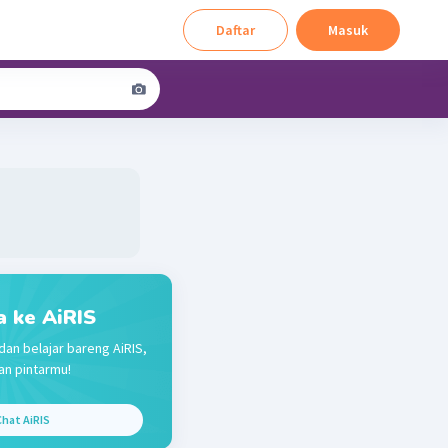
Daftar
Masuk
a ke AiRIS
dan belajar bareng AiRIS,
n pintarmu!
hat AiRIS