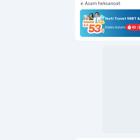
Asam heksanoat
Ikuti Tryout SNBT 
Habis dalam
02
:
1