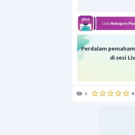
Perdalam pemaham
di sesi L
0
1