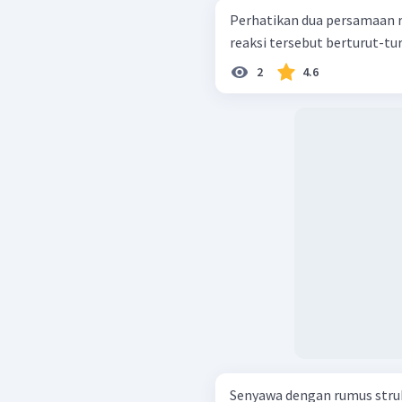
Perhatikan dua persamaan reaksi 
reaksi tersebut berturut-turu
2
4.6
Senyawa dengan rumus struktur: dapat dihasilka