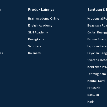
u
Produk Lainnya
Bantuan & 
Brain Academy Online
Kredensial P
English Academy
Beasiswa Ru
Skill Academy
Cicilan Ruang
Ruangkerja
Promo Ruang
Schoters
Laporan Kere
ess
Kalananti
Layanan Pen
Syarat & Ket
Kebijakan Pri
Tentang Kami
Kontak Kami
Press Kit
Bantuan
Karir