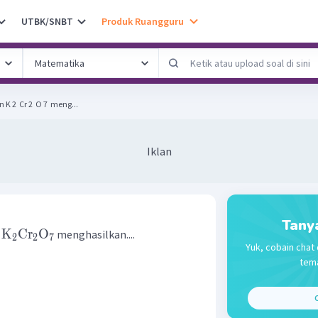
UTBK/SNBT
Produk Ruangguru
2 ​ Cr 2 ​ O 7 ​ meng...
Iklan
Tany
K
Cr
O
n
menghasilkan....
2
2
7
Yuk, cobain chat 
tema
C