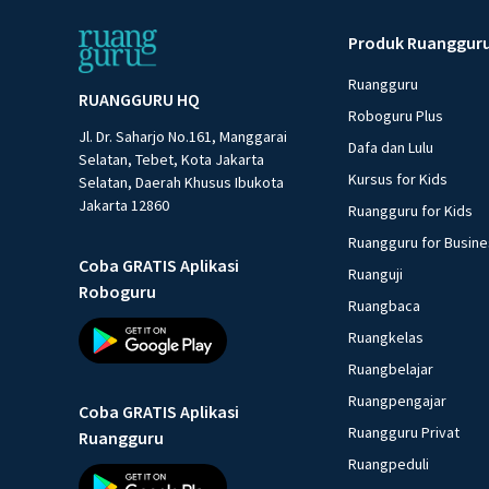
Produk Ruanggur
Ruangguru
RUANGGURU HQ
Roboguru Plus
Jl. Dr. Saharjo No.161, Manggarai
Dafa dan Lulu
Selatan, Tebet, Kota Jakarta
Kursus for Kids
Selatan, Daerah Khusus Ibukota
Jakarta 12860
Ruangguru for Kids
Ruangguru for Busin
Coba GRATIS Aplikasi
Ruanguji
Roboguru
Ruangbaca
Ruangkelas
Ruangbelajar
Ruangpengajar
Coba GRATIS Aplikasi
Ruangguru Privat
Ruangguru
Ruangpeduli