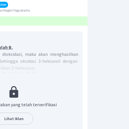
cher
s Negeri Yogyakarta
lah B.
r dioksidasi, maka akan menghasilkan
 Sehingga oksidasi 2-heksanol dengan
lkan 2-heksanon.
 adalah 2-heksanon.
aban yang telah terverifikasi
Lihat Iklan