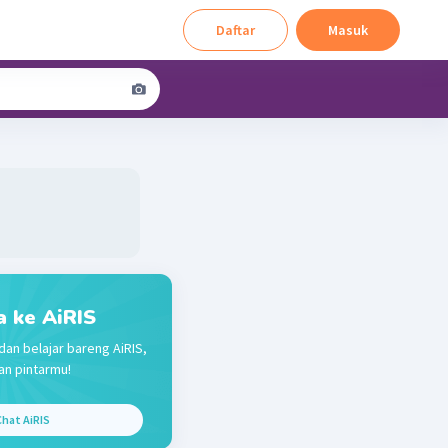
Daftar
Masuk
a ke AiRIS
dan belajar bareng AiRIS,
n pintarmu!
hat AiRIS