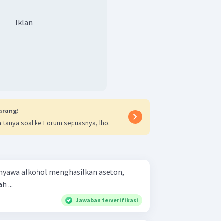
Iklan
arang!
 tanya soal ke Forum sepuasnya, lho.
senyawa alkohol menghasilkan aseton,
 ...
Jawaban terverifikasi