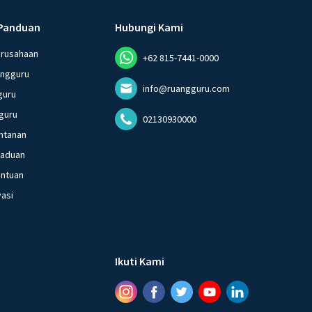
Panduan
Hubungi Kami
erusahaan
+62 815-7441-0000
angguru
info@ruangguru.com
guru
guru
02130930000
ntanan
gaduan
entuan
vasi
Ikuti Kami