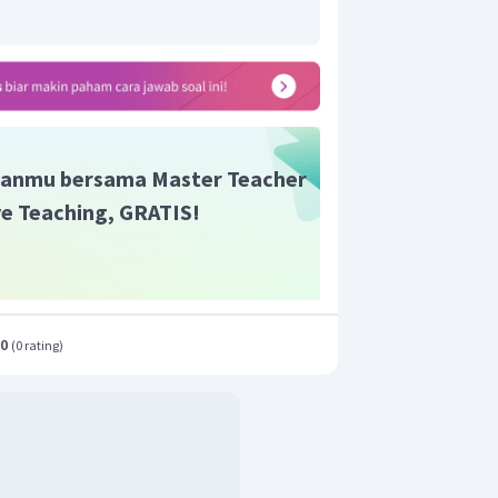
anmu bersama Master Teacher
ive Teaching, GRATIS!
.0
(
0 rating
)