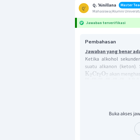
Q. 'Ainillana
Master Tea
Q'
Mahasiswa/Alumni Universita
Jawaban terverifikasi
Pembahasan
Jawaban yang benar ada
Ketika alkohol sekunde
suatu alkanon (keton).
K
Cr
O
akan menghasi
2
2
7
Jadi, hasil oksidasinya
Buka akses jaw