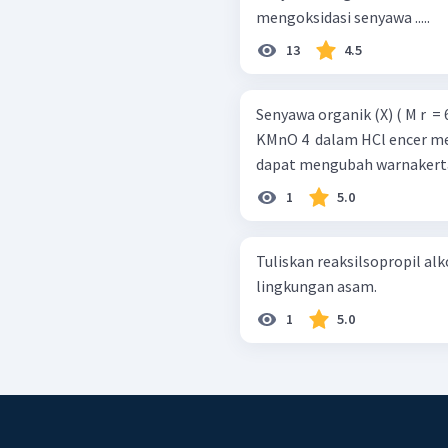
mengoksidasi senyawa .....
13
4.5
Senyawa organik (X) ( M r ​ =
KMnO 4 ​ dalam HCl encer me
dapat mengubah warnakertas
1
5.0
Tuliskan reaksilsopropil alko
lingkungan asam.
1
5.0