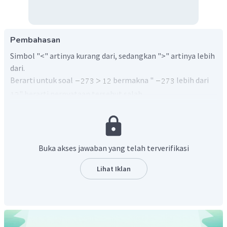
Pembahasan
Simbol "<" artinya kurang dari, sedangkan ">" artinya lebih
dari.
Berarti untuk soal
bermakna "
lebih dari
" berarti pernyataan tersebut salah .
Jadi,
adalah salah
Buka akses jawaban yang telah terverifikasi
Lihat Iklan