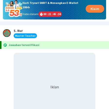
Ikuti Tryout SNBT & Menangkan E-Wallet
100rb
Klaim
Habis dalam
00
:
21
:
45
:
34
S. Nur
Master Teacher
Jawaban terverifikasi
Iklan