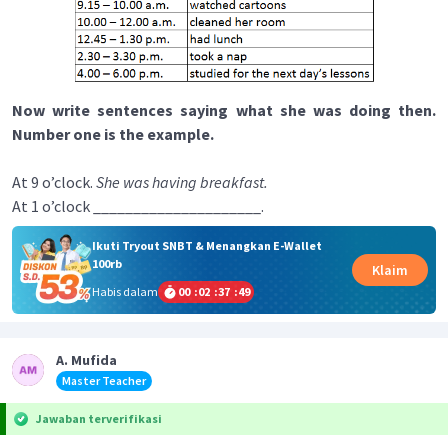
Now write sentences saying what she was doing then.
Number one is the example.
At 9 o’clock.
She was having breakfast.
At 1 o’clock _____________________.
Ikuti Tryout SNBT & Menangkan E-Wallet
100rb
Klaim
Habis dalam
00
:
02
:
37
:
48
A. Mufida
Master Teacher
Jawaban terverifikasi