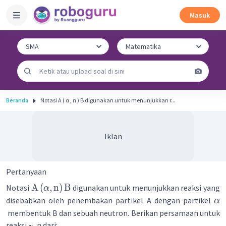
Masuk
Beranda
Notasi A ( α , n ) B digunakan untuk menunjukkan r...
Iklan
Pertanyaan
A
(
,
n
)
B
Notasi
digunakan untuk menunjukkan reaksi yang
α
disebabkan oleh penembakan partikel A dengan partikel
α
membentuk B dan sebuah neutron. Berikan persamaan untuk
reaksi
, n dari: