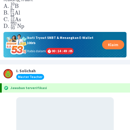
10
A
.
B
5
27
B
.
Al
13
75
C
.
As
33
237
D
.
Np
93
Ikuti Tryout SNBT & Menangkan E-Wallet
100rb
Klaim
Habis dalam
00
:
14
:
49
:
05
I. Solichah
Master Teacher
Jawaban terverifikasi