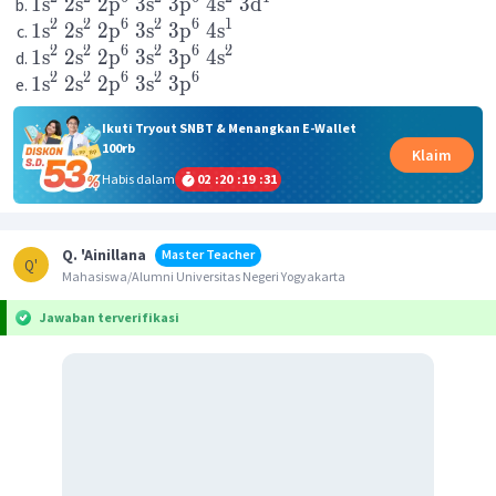
1
s
2
s
2
p
3
s
3
p
4
s
3
d
2
2
6
2
6
1
1
s
2
s
2
p
3
s
3
p
4
s
2
2
6
2
6
2
1
s
2
s
2
p
3
s
3
p
4
s
2
2
6
2
6
1
s
2
s
2
p
3
s
3
p
Ikuti Tryout SNBT & Menangkan E-Wallet
100rb
Klaim
Habis dalam
02
:
20
:
19
:
31
Q. 'Ainillana
Master Teacher
Q'
Mahasiswa/Alumni Universitas Negeri Yogyakarta
Jawaban terverifikasi