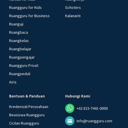
Ruangguru for Kids
Schoters
Ruangguru for Business
Kalananti
Ruanguji
Ruangbaca
Ruangkelas
Ruangbelajar
Ruangpengajar
Ruangguru Privat
Ruangpeduli
Airis
Bantuan & Panduan
Hubungi Kami
Kredensial Perusahaan
+62 815-7441-0000
Beasiswa Ruangguru
info@ruangguru.com
Cicilan Ruangguru