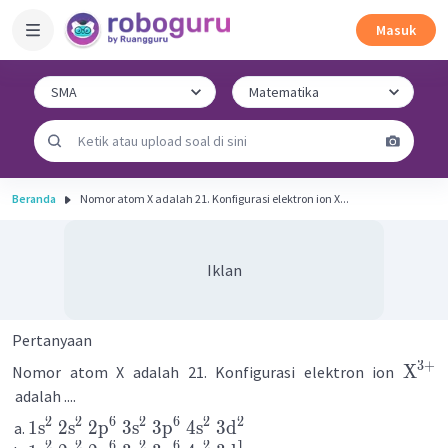
Masuk
Beranda
Nomor atom X adalah 21. Konfigurasi elektron ion X...
Iklan
Pertanyaan
3
+
X
Nomor atom X adalah 21. Konfigurasi elektron ion
adalah ....
2
2
6
2
6
2
2
1
s
2
s
2
p
3
s
3
p
4
s
3
d
2
2
6
2
6
2
1