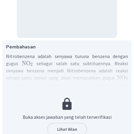
Pembahasan
Nitrobenzena adalah senyawa turuna benzena dengan
NO
gugus
sebagai salah satu subtituennya. Reaksi
2
senyawa benzena menjadi Nitrobenzena adalah reaksi
NO
nitrasi yaitu reaksi yang akan memasukkan gugus
2
kedalam senyawa benzena.
Pada pilihan di atas senyawa yang memiliki gugus NO
HNO
adalah
sehingga nitrobenzena dapat dibuat dengan
3
HNO
mereaksikan benzena dan
.
3
Oleh karena itu, nitrobenzena dapat diperoleh dari reaksi
Buka akses jawaban yang telah terverifikasi
HNO
benzena dan
.
3
Jadi, jawaban yang benar adalah B.
Lihat Iklan