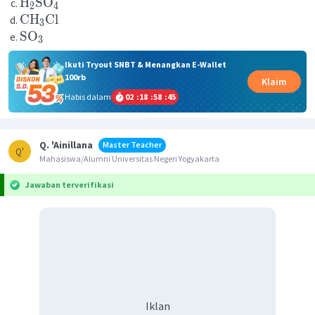
H
SO
2
4
CH
Cl
3
SO
3
Ikuti Tryout SNBT & Menangkan E-Wallet
100rb
Klaim
Habis dalam
02
:
18
:
58
:
45
Q. 'Ainillana
Master Teacher
Q'
Mahasiswa/Alumni Universitas Negeri Yogyakarta
Jawaban terverifikasi
Iklan