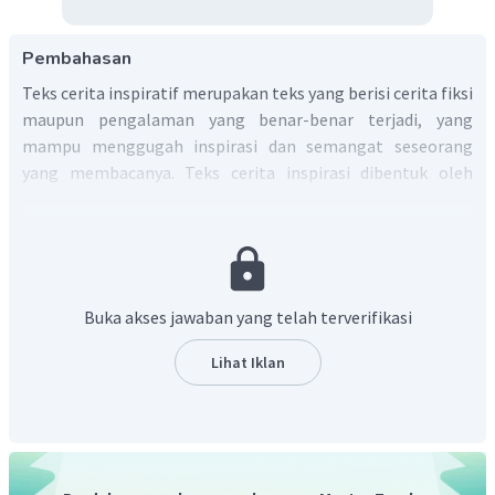
Pembahasan
Teks cerita inspiratif merupakan teks yang berisi cerita fiksi
maupun pengalaman yang benar-benar terjadi, yang
mampu menggugah inspirasi dan semangat seseorang
yang membacanya. Teks cerita inspirasi dibentuk oleh
unsur intrinsik dan ekstrinsik. Salah satu unsur ekstrinsik
dalam teks cerita inspirasi ialah adanya nilai moral. Nilai
moral ialah nilai yang berkaitan dengan akhlak/budi
pekerti/susila atau baik buruk tingkah laku
.
Jadi, nilai yang berkaitan dengan akhlak/budi
Buka akses jawaban yang telah terverifikasi
pekerti/susila atau baik buruk tingkah laku disebut nilai
moral.
Lihat Iklan