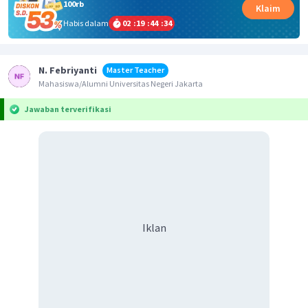
100rb
Klaim
Habis dalam
02
:
19
:
44
:
34
N. Febriyanti
Master Teacher
Mahasiswa/Alumni Universitas Negeri Jakarta
Jawaban terverifikasi
Iklan