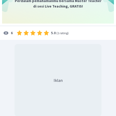
Perdalam pemahamanmu bersama Master Teacher
di sesi Live Teaching, GRATIS!
5.0
6
(
1 rating
)
Iklan