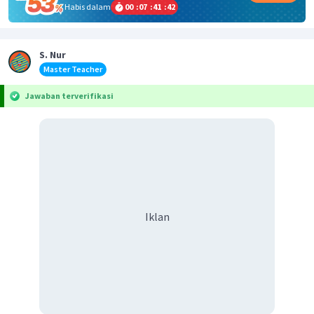
Habis dalam
00
:
07
:
41
:
42
S. Nur
Master Teacher
Jawaban terverifikasi
Iklan