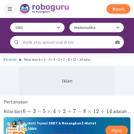
Masuk
Beranda
Nilai dari 6 + 3 − 5 × 4 ÷ 2 + 7 − 8 × 12 ÷ 14 ada...
Iklan
Pertanyaan
6
+
3
−
5
×
4
÷
2
+
7
−
8
×
12
÷
14
Nilai dari
adalah ...
Ikuti Tryout SNBT & Menangkan E-Wallet
100rb
Klaim