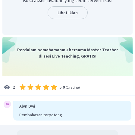
Buka akses jawaban yang telah terverifikasi
Lihat Iklan
Perdalam pemahamanmu bersama Master Teacher
di sesi Live Teaching, GRATIS!
Jadi, dapat disimpulkan bahwa hasil dari
adalah
.
5.0
2
(
1 rating
)
Alvn Dwi
Pembahasan terpotong