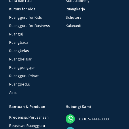
Dafa dan Lulu
Skill Academy
Kursus for Kids
Ruangkerja
Ruangguru for Kids
Schoters
Ruangguru for Business
Kalananti
Ruanguji
Ruangbaca
Ruangkelas
Ruangbelajar
Ruangpengajar
Ruangguru Privat
Ruangpeduli
Airis
Bantuan & Panduan
Hubungi Kami
Kredensial Perusahaan
+62 815-7441-0000
Beasiswa Ruangguru