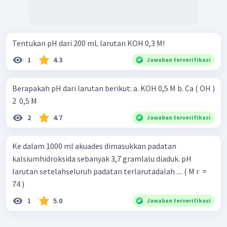
Tentukan pH dari 200 mL larutan KOH 0,3 M!
1
4.3
Jawaban terverifikasi
Berapakah pH dari larutan berikut: a. KOH 0,5 M b. Ca ( OH )
2 ​ 0,5 M
2
4.7
Jawaban terverifikasi
Ke dalam 1000 ml akuades dimasukkan padatan
kalsiumhidroksida sebanyak 3,7 gramlalu diaduk. pH
larutan setelahseluruh padatan terlarutadalah .... ( M r ​ =
74 )
1
5.0
Jawaban terverifikasi