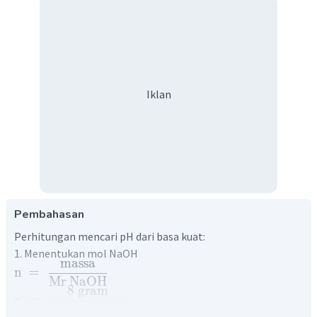
Iklan
Pembahasan
Perhitungan mencari pH dari basa kuat:
1. Menentukan mol NaOH
massa
n
=
Mr
NaOH
8
gram
n
=
40
gram
/
mol