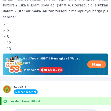
kotoran. Jika 8 gram soda api (Mr = 40) tersebut dilarutkan
dalam 2 liter air maka larutan tersebut mempunyai harga pH
sebesar ...
1
2
5
12
13
Ikuti Tryout SNBT & Menangkan E-Wallet
100rb
Klaim
Habis dalam
01
:
22
:
50
:
42
S. Lubis
Master Teacher
Jawaban terverifikasi