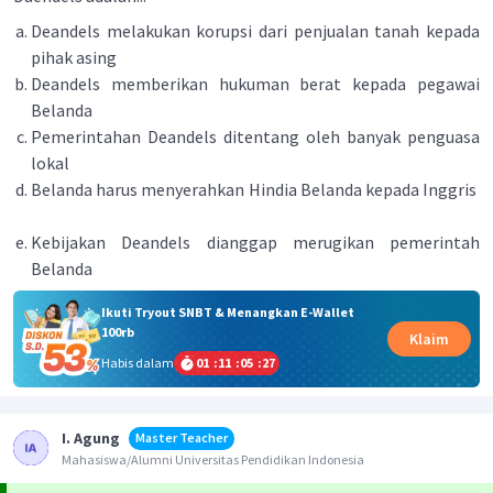
Deandels melakukan korupsi dari penjualan tanah kepada
pihak asing
Deandels memberikan hukuman berat kepada pegawai
Belanda
Pemerintahan Deandels ditentang oleh banyak penguasa
lokal
Belanda harus menyerahkan Hindia Belanda kepada Inggris
Kebijakan Deandels dianggap merugikan pemerintah
Belanda
Ikuti Tryout SNBT & Menangkan E-Wallet
100rb
Klaim
Habis dalam
01
:
11
:
05
:
27
I. Agung
Master Teacher
Mahasiswa/Alumni Universitas Pendidikan Indonesia