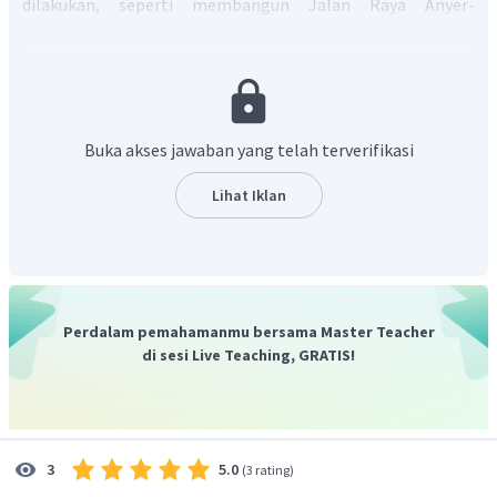
dilakukan, seperti membangun Jalan Raya Anyer-
Panarukan, membagi Jawa menjadi 23 karesidenan, hingga
membentuk sejumlah aturan peradilan. Namun pada tahun
1811, Deandels harus diberhentikan dari jabatannya
dikarenakan penyelewengan dalam kasus penjualan tanah
kepada pihak swasta, korupsi yang merajalela, serta
Buka akses jawaban yang telah terverifikasi
kepemimpinan yang otoriter dan diktaktor.
Oleh karena itu, jawaban yang benar adalah A.
Lihat Iklan
Perdalam pemahamanmu bersama Master Teacher
di sesi Live Teaching, GRATIS!
5.0
3
(
3 rating
)