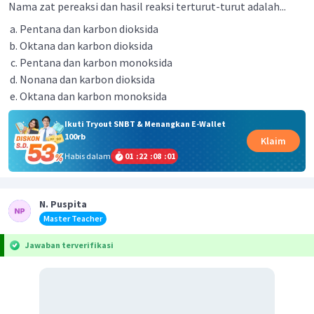
Nama zat pereaksi dan hasil reaksi terturut-turut adalah...
Pentana dan karbon dioksida
Oktana dan karbon dioksida
Pentana dan karbon monoksida
Nonana dan karbon dioksida
Oktana dan karbon monoksida
Ikuti Tryout SNBT & Menangkan E-Wallet
100rb
Klaim
Habis dalam
01
:
22
:
08
:
01
N. Puspita
Master Teacher
Jawaban terverifikasi