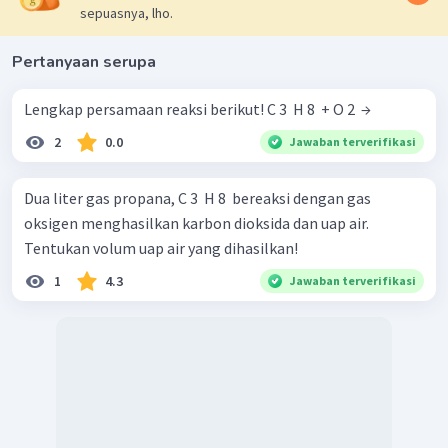
sepuasnya, lho.
Pertanyaan serupa
Lengkap persamaan reaksi berikut! C 3 ​ H 8 ​ + O 2 ​ →
2
0.0
Jawaban terverifikasi
Dua liter gas propana, C 3 ​ H 8 ​ bereaksi dengan gas
oksigen menghasilkan karbon dioksida dan uap air.
Tentukan volum uap air yang dihasilkan!
1
4.3
Jawaban terverifikasi