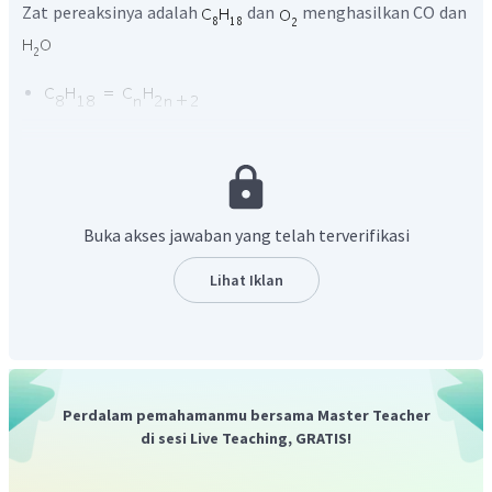
Zat pereaksinya adalah
dan
menghasilkan CO dan
merupakan alkana yang memiliki 8 C, maka namanya
oktana.
merupakan gas oksigen.
CO merupakan karbon monoksida.
Buka akses jawaban yang telah terverifikasi
merupakan air.
Lihat Iklan
Jadi, jawaban yang benar adalah E.
Perdalam pemahamanmu bersama Master Teacher
di sesi Live Teaching, GRATIS!