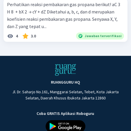
Perhatikan reaksi pembakaran gas propana berikut! aC 3 ​
H 8 ​ + bX 2 ​ → cY + dZ Diketahui a, b, c, dan d merupakan
koefisien reaksi pembakaran gas propana. Senyawa X, Y,
dan Z yang tepat u...
4
3.0
Jawaban terverifikasi
RUANGGURU HQ
Jl. Dr. Saharjo No.161, Manggarai Selatan, Tebet, Kota Jakarta
Selatan, Daerah Khusus Ibukota Jakarta 12860
Coba GRATIS Aplikasi Roboguru