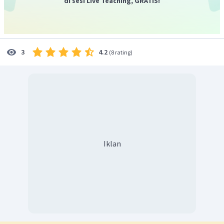
di sesi Live Teaching, GRATIS!
cabang + nama cabang + letak gugus -OH + nama
rantai + akhiran -anol. untuk memisahkan angka
digunakan tanda koma (,) untuk memisahkan huruf
digunakan tanda strip (-)
4.2
3
(
8 rating
)
Nama senyawa alkohol di atas adalah 3-metil-3-heksanol.
Jadi, jawaban yang benar adalah B.
Iklan