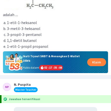
adalah ....
1-etil-1-heksanol
3-metil-3-heksanol
3-propil-3-pentanol
1,1-dietil butanol
1-etil-1-propil propanol
Ikuti Tryout SNBT & Menangkan E-Wallet
100rb
Klaim
Habis dalam
02
:
17
:
35
:
08
N. Puspita
Master Teacher
Jawaban terverifikasi