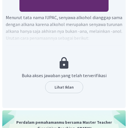
Menurut tata nama IUPAC, senyawa alkohol dianggap sama
dengan alkana karena alkohol merupakan senyawa turunan
alkana hanya saja akhiran nya bukan -ana, melainkan -anol.
Urutan cara penamaannya sebagai berikut:
Menentukan rantai utama, yaitu rantai karbon
terpanjang yang mengandung gugus -OH.
Memberi nomor. Penomoran dimulai dari salah satu
ujung rantai sedemikian sehingga posisi gugus -OH
Buka akses jawaban yang telah terverifikasi
mendapat nomor terkecil. Catatan: Jika terdapat
lebih gugus -OH maka prioritas penomoran
Lihat Iklan
didasarkan pada banyaknya cabang yang terikat.
Tuliskan cabang yang terikat. Jika ada cabang yg
sama, nama cabang diawali dengan di-(2), tri-(3),
tetra-(4) dst. JIka jenis cabang >1 maka cabang
diurutkan sesuai alfabet.
Perdalam pemahamanmu bersama Master Teacher
Nama alkana dituliskan sebagai berikut : Letak