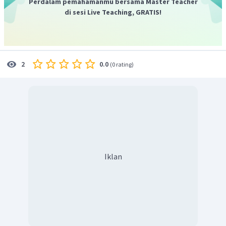
Perdalam pemahamanmu bersama Master Teacher
di sesi Live Teaching, GRATIS!
0.0
2
(
0 rating
)
Iklan