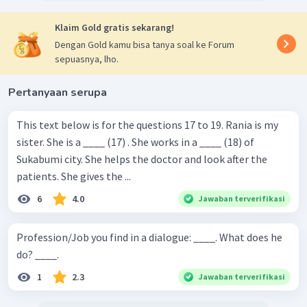
Klaim Gold gratis sekarang!
Dengan Gold kamu bisa tanya soal ke Forum
sepuasnya, lho.
Pertanyaan serupa
This text below is for the questions 17 to 19. Rania is my
sister. She is a ____ (17) . She works in a ____ (18) of
Sukabumi city. She helps the doctor and look after the
patients. She gives the ...
6
4.0
Jawaban terverifikasi
Profession/Job you find in a dialogue: ____. What does he
do? ____.
1
2.3
Jawaban terverifikasi