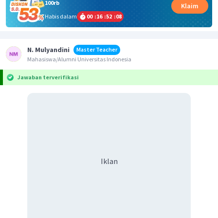
100rb
Klaim
Habis dalam
00
:
16
:
52
:
08
N. Mulyandini
Master Teacher
Mahasiswa/Alumni Universitas Indonesia
Jawaban terverifikasi
Iklan