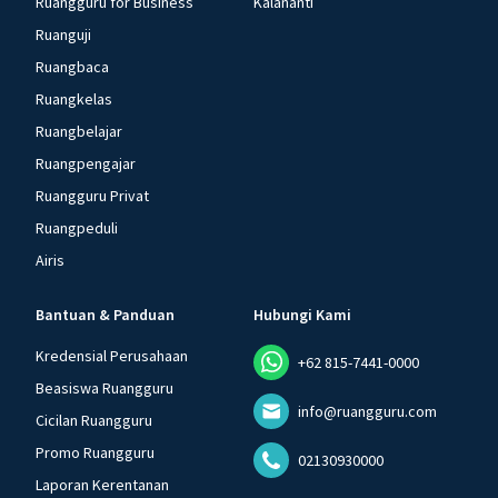
Ruangguru for Business
Kalananti
Ruanguji
Ruangbaca
Ruangkelas
Ruangbelajar
Ruangpengajar
Ruangguru Privat
Ruangpeduli
Airis
Bantuan & Panduan
Hubungi Kami
Kredensial Perusahaan
+62 815-7441-0000
Beasiswa Ruangguru
info@ruangguru.com
Cicilan Ruangguru
Promo Ruangguru
02130930000
Laporan Kerentanan