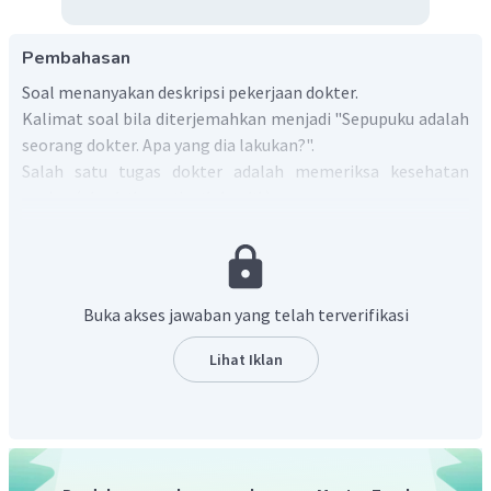
Pembahasan
Soal menanyakan deskripsi pekerjaan dokter.
Kalimat soal bila diterjemahkan menjadi "Sepupuku adalah
seorang dokter. Apa yang dia lakukan?".
Salah satu tugas dokter adalah memeriksa kesehatan
pasien (c
heck the patient's health
).
Jadi, jawaban yang tepat adalah "
He/She checks the
patient's health".
Buka akses jawaban yang telah terverifikasi
Lihat Iklan