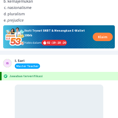
kemajemukan
nasionalisme
pluralism
prejudice
Ikuti Tryout SNBT & Menangkan E-Wallet
100rb
Klaim
Habis dalam
02
:
19
:
18
:
20
I. Sari
Master Teacher
Jawaban terverifikasi