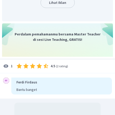
Jadi, jawaban yang tepat ialah A
.
Lihat Iklan
Perdalam pemahamanmu bersama Master Teacher
di sesi Live Teaching, GRATIS!
4.5
1
(
2 rating
)
Ferdi Firdaus
Bantu banget