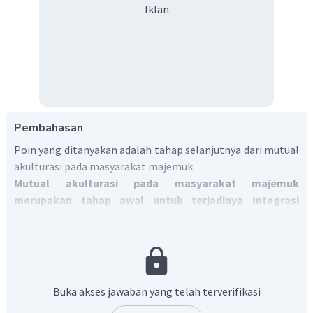
Iklan
Pembahasan
Poin yang ditanyakan adalah tahap selanjutnya dari mutual
akulturasi pada masyarakat majemuk.
Mutual akulturasi pada masyarakat majemuk
merupakan tahap awal untuk terjadinya Integrasi
sosia
l. Mutual akulturasi dapat diartikan apabila suatu
kelompok dalam masyarakat dengan tipe kebudayaan
tertentu mempunyai sikap terbuka dengan kebudayaan
lain, adanya sikap masyarakat yang terbuka dan menerima
perbedaan tersebut dapat menyebabkan terjadinya
Buka akses jawaban yang telah terverifikasi
persatuan di masyarakat.