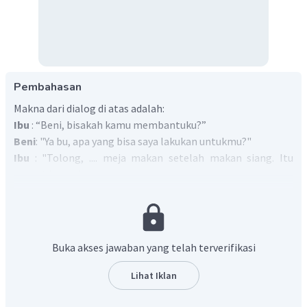
Pembahasan
Makna dari dialog di atas adalah:
Ibu
: “Beni, bisakah kamu membantuku?”
Beni
: "Ya bu, apa yang bisa saya lakukan untukmu?"
Ibu
: "Tolong, .... meja makan setelah makan siang. Itu
sangat kotor."
Beni
: "Baik, Bu."
Kata yang bisa digunakan untuk melengkapi dialog
rumpang di atas adalah "bersihkan" yang artinya "
clean
".
Jadi, jawaban yang benar adalah "
clean
".
Buka akses jawaban yang telah terverifikasi
Lihat Iklan