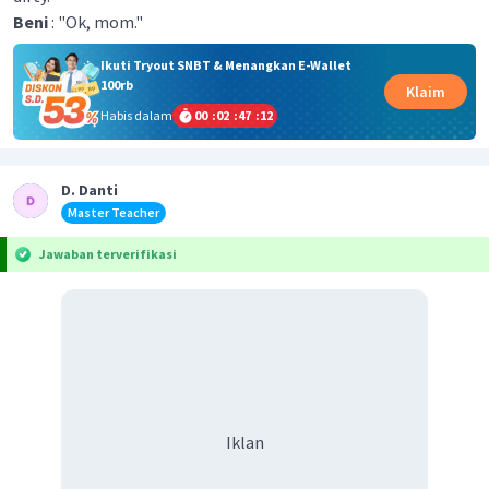
Beni
: "Ok, mom."
Ikuti Tryout SNBT & Menangkan E-Wallet
100rb
Klaim
Habis dalam
00
:
02
:
47
:
12
D. Danti
Master Teacher
Jawaban terverifikasi
Iklan