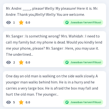
Mr. Andre: ____, please! Welly: My pleasure! Here it is. Mr.
Andre: Thank you,Welly! Welly: You are welcome.
1
0.0
Jawaban terverifikasi
Mr. Sanger : Is something wrong? Mrs. Wahidah : I need to
call my family but my phone is dead. Would you kindly lend
me your phone, please? Mr. Sanger : Here, you may use it.
The underlined...
2
0.0
Jawaban terverifikasi
One day an old man is walking on the side walk slowly. A
younger man walks behind him. He is in a hurry and he
carries a very large box. He is afraid the box may fall and
hurt the old man. The younger...
5
0.0
Jawaban terverifikasi