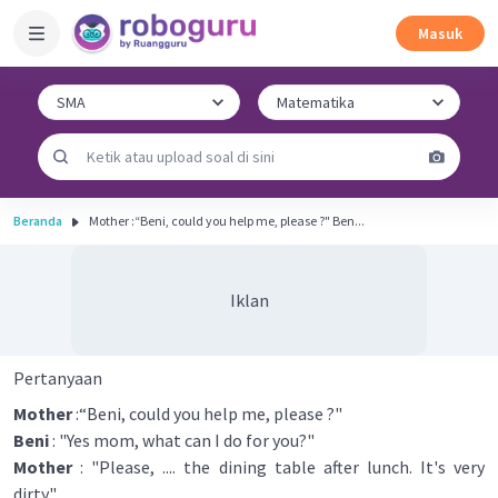
Masuk
Beranda
Mother :“Beni, could you help me, please ?" Ben...
Iklan
Pertanyaan
Mother
:“Beni, could you help me, please ?"
Beni
: "Yes mom, what can I do for you?"
Mother
: "Please, .... the dining table after lunch. It's very
dirty."