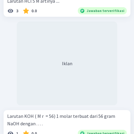
Larutan HCl 5 M artinya ....
3
0.0
Jawaban terverifikasi
Iklan
Larutan KOH ( M r ​ = 56) 1 molar terbuat dari 56 gram
NaOH dengan . . . .
1
0.0
Jawaban terverifikasi