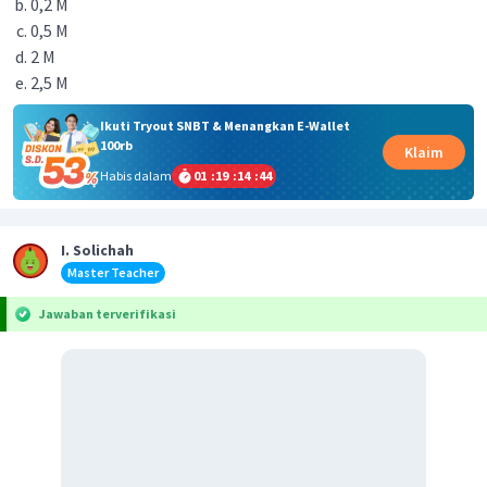
0,2 M
0,5 M
2 M
2,5 M
Ikuti Tryout SNBT & Menangkan E-Wallet
100rb
Klaim
Habis dalam
01
:
19
:
14
:
43
I. Solichah
Master Teacher
Jawaban terverifikasi