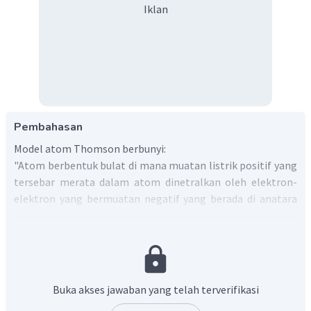
Iklan
Pembahasan
Model atom Thomson berbunyi:
"Atom berbentuk bulat di mana muatan listrik positif yang
tersebar merata dalam atom dinetralkan oleh elektron-
elektron yang bermuatan negatif yang berada di anatara
muatan positif".
Elektron-elektron dalam atom diumpamakan seperti
butiran kismis dalam roti.
Jadi, jawaban yang benar adalah C
.
Buka akses jawaban yang telah terverifikasi