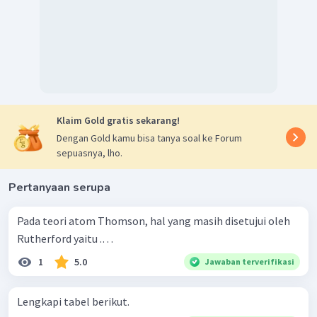
Klaim Gold gratis sekarang!
Dengan Gold kamu bisa tanya soal ke Forum
sepuasnya, lho.
Pertanyaan serupa
Pada teori atom Thomson, hal yang masih disetujui oleh
Rutherford yaitu .…
1
5.0
Jawaban terverifikasi
Lengkapi tabel berikut.