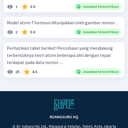
1
0.0
Jawaban terverifikasi
Model atom Thomson ditunjukkan oleh gambar nomor ...
2
5.0
Jawaban terverifikasi
Perhatikan tabel berikut! Percobaan yang mendukung
terbentuknya teori atom beberapa ahli dengan tepat
terdapat pada data nomor ....
25
4.6
Jawaban terverifikasi
RUANGGURU HQ
Jl. Dr. Saharjo No.161, Manggarai Selatan, Tebet, Kota Jakarta