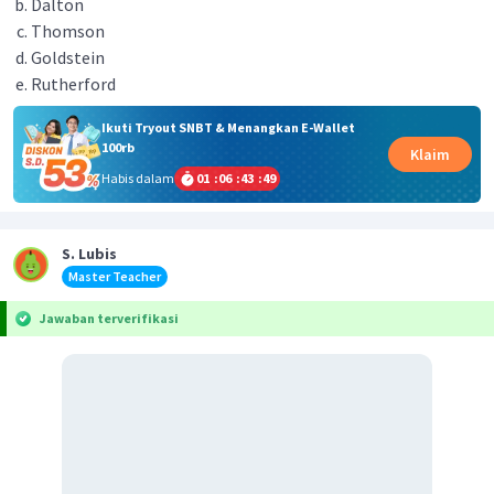
Dalton
Thomson
Goldstein
Rutherford
Ikuti Tryout SNBT & Menangkan E-Wallet
100rb
Klaim
Habis dalam
01
:
06
:
43
:
48
S. Lubis
Master Teacher
Jawaban terverifikasi