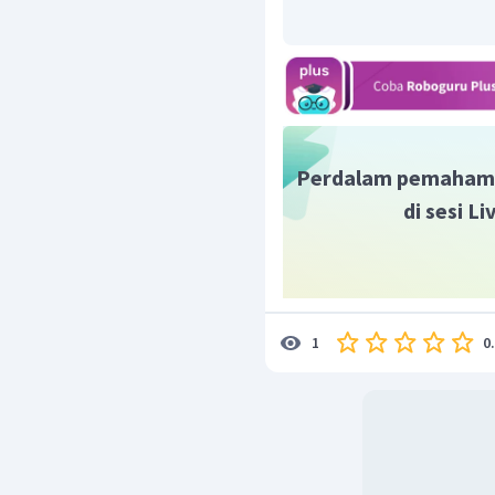
Perdalam pemaham
di sesi L
0
1