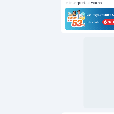
interpretasi warna
Ikuti Tryout SNBT 
Habis dalam
00
:
1