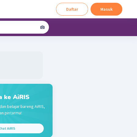
Daftar
Masuk
a ke AiRIS
dan belajar bareng AiRIS,
n pintarmu!
hat AiRIS