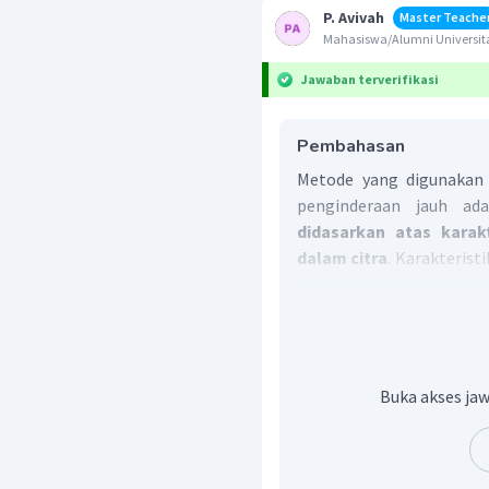
P. Avivah
Master Teache
Mahasiswa/Alumni Universit
Jawaban terverifikasi
Pembahasan
Metode yang digunakan 
penginderaan jauh a
didasarkan atas karak
dalam citra
. Karakterist
yaitu rona atau warna, b
situs, asosiasi.
Jadi, jawaban yang tepa
Buka akses jaw