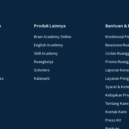
u
Produk Lainnya
Bantuan & 
Brain Academy Online
Kredensial P
English Academy
Beasiswa Ru
Skill Academy
Cicilan Ruang
Ruangkerja
Promo Ruang
Schoters
Laporan Kere
ess
Kalananti
Layanan Pen
Syarat & Ket
Kebijakan Pri
Tentang Kami
Kontak Kami
Press Kit
Bantuan