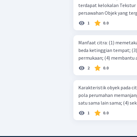
terdapat kelokalan Tekstur permukaan seragam Berasosiasi dengan
persawahan Objek ya
1
0.0
Manfaat citra: (1) memetakan daerah aliran sungai; (2) mengamati
beda ketinggian tempat; (3) mengetahui sistem pola angin
2
0.0
Karakteristik obyek pada citra: (1) bentuk dan ukuran rumah sa
pola perumahan memanjang mengikut
satu sama
1
0.0