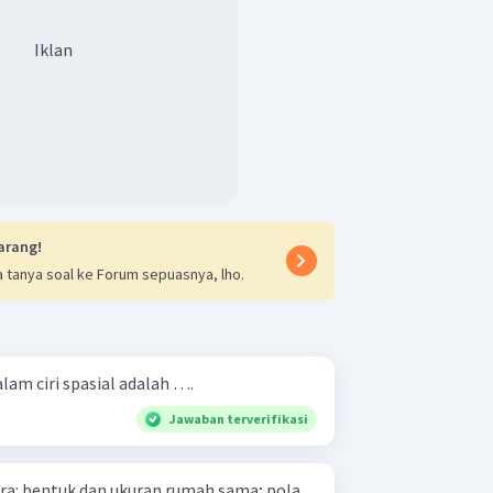
Iklan
arang!
 tanya soal ke Forum sepuasnya, lho.
lam ciri spasial adalah ….
Jawaban terverifikasi
a; pola