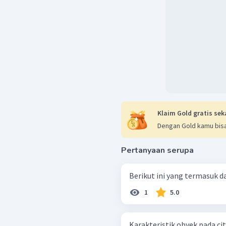
Klaim Gold gratis sek
Dengan Gold kamu bisa
Pertanyaan serupa
Berikut ini yang termasuk da
1
5.0
Karakteristik obyek pada citra: bentuk dan ukuran rumah sam