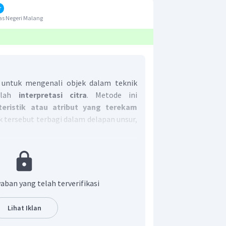
r
as Negeri Malang
untuk mengenali objek dalam teknik
dalah
interpretasi citra
. Metode ini
teristik atau atribut yang terekam
ik tersebut terbagi dalam delapan unsur,
entuk, ukuran, tekstur, pola, bayangan,
t adalah B.
aban yang telah terverifikasi
Lihat Iklan