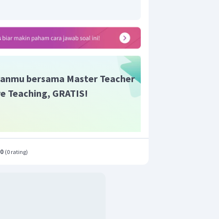
anmu bersama Master Teacher
ive Teaching, GRATIS!
.0
(
0 rating
)