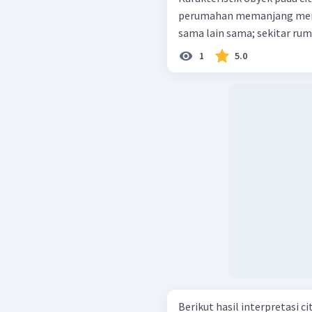
perumahan memanjang mengikuti jala
sama lain sama;
1
5.0
Berikut hasil interpretasi citra! Rona cerah Bentuk memanj