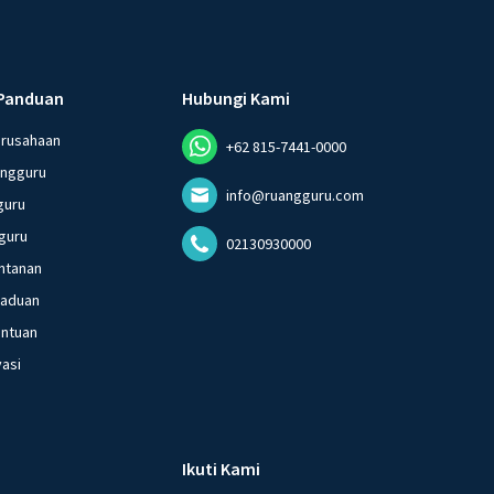
Panduan
Hubungi Kami
erusahaan
+62 815-7441-0000
angguru
info@ruangguru.com
guru
guru
02130930000
ntanan
gaduan
entuan
vasi
Ikuti Kami