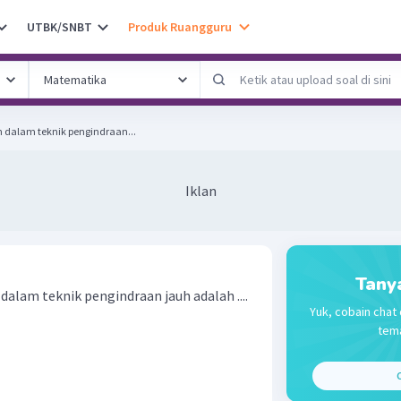
UTBK/SNBT
Produk Ruangguru
 dalam teknik pengindraan...
Iklan
Tany
alam teknik pengindraan jauh adalah ....
Yuk, cobain chat 
tema
C