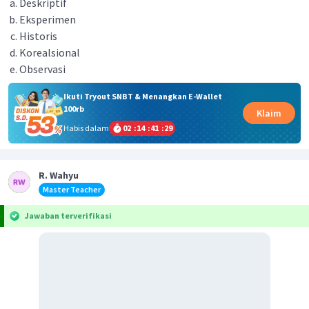
Deskriptif
Eksperimen
Historis
Korealsional
Observasi
Ikuti Tryout SNBT & Menangkan E-Wallet
100rb
Klaim
Habis dalam
02
:
14
:
41
:
29
R. Wahyu
Master Teacher
Jawaban terverifikasi