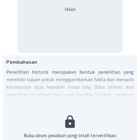
Iklan
Pembahasan
Penelitian historis merupakan bentuk penelitian yang
memiliki tujuan untuk menggambarkan fakta dan menarik
kesimpulan atas kejadian masa lalu. Data primer dari
penelitian ini adalah data yang bersifat historis, misalnya
para arkeolog menggunakan sumber data berupa
dokumentasi tentang masa lalu. Penelitian historikal
dapat digunakan untuk menemukan solusi sementara
berdasarkan kejadian masa lalu dan menggambarkan tren
masa kini atau masa depan.
Berdasarkan penjelasan
Buka akses jawaban yang telah terverifikasi
tersebut, jawaban yang tepat C.