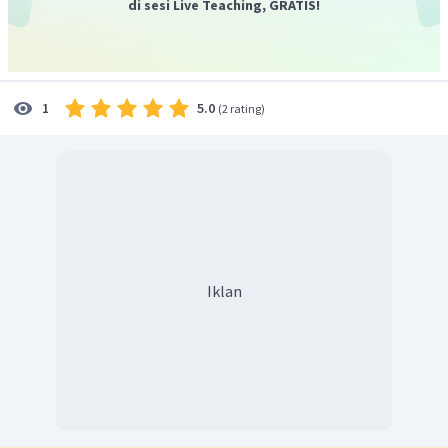
bernama 2,4-dimetilpentana.
di sesi Live Teaching, GRATIS!
Jadi, jawaban yang sesuai adalah A. 2,4-dimetilpentana
5.0
1
(
2 rating
)
Iklan