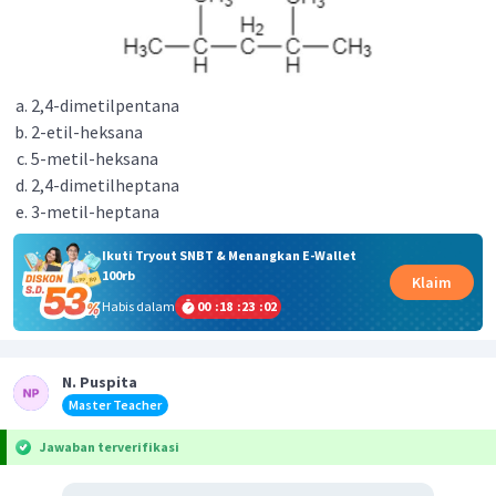
2,4-dimetilpentana
2-etil-heksana
5-metil-heksana
2,4-dimetilheptana
3-metil-heptana
Ikuti Tryout SNBT & Menangkan E-Wallet
100rb
Klaim
Habis dalam
00
:
18
:
23
:
02
N. Puspita
Master Teacher
Jawaban terverifikasi