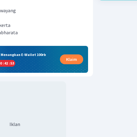
n wayang
kerta
abharata
& Menangkan E-Wallet 100rb
Klaim
0
:
42
:
52
Iklan