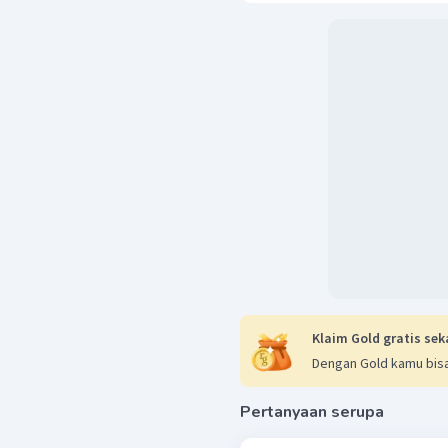
dari India tersebut d
pementasan wayang, di 
dalam kedua naskah itu.
Klaim Gold gratis sek
Dengan Gold kamu bisa
Pertanyaan serupa