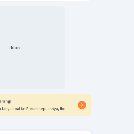
engan adanya tokoh punakawan dalam
mana tokoh Punakawan tidak ditemukan
Iklan
arang!
 tanya soal ke Forum sepuasnya, lho.