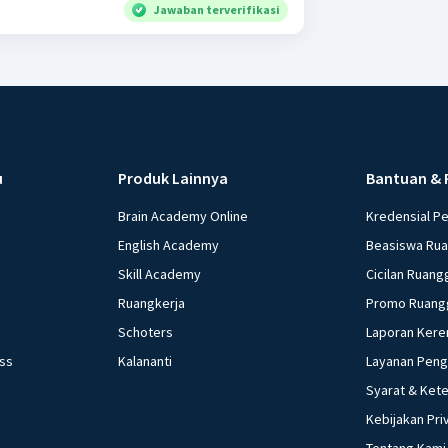
Jawaban terverifikasi
u
Produk Lainnya
Bantuan & 
Brain Academy Online
Kredensial P
English Academy
Beasiswa Ru
Skill Academy
Cicilan Ruang
Ruangkerja
Promo Ruang
Schoters
Laporan Kere
ess
Kalananti
Layanan Pen
Syarat & Ket
Kebijakan Pri