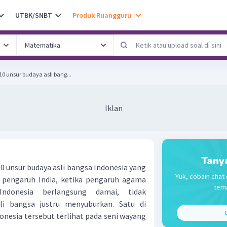
UTBK/SNBT
Produk Ruangguru
0 unsur budaya asli bang...
Iklan
Tany
0 unsur budaya asli bangsa Indonesia yang
Yuk, cobain chat 
 pengaruh India, ketika pengaruh agama
tema
ndonesia berlangsung damai, tidak
i bangsa justru menyuburkan. Satu di
C
donesia tersebut terlihat pada seni wayang