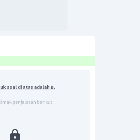
k soal di atas adalah B.
 simak penjelasan berikut:
des merupakan seorang ahli bahasa dari
skan teorinya mengenai sepuluh unsur
u
local genius
Indonesia yang telah
uknya kebudayaan India. Kebudayaan