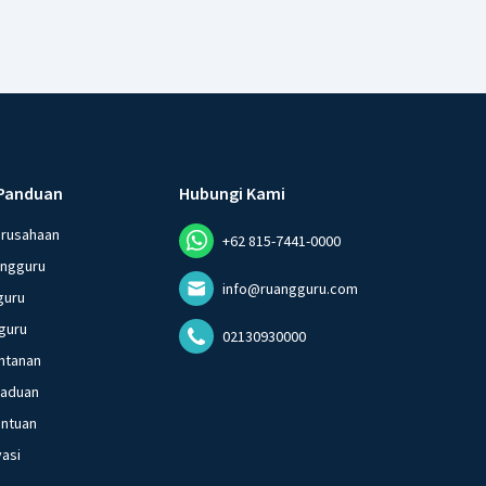
Panduan
Hubungi Kami
erusahaan
+62 815-7441-0000
angguru
info@ruangguru.com
guru
guru
02130930000
ntanan
gaduan
entuan
vasi