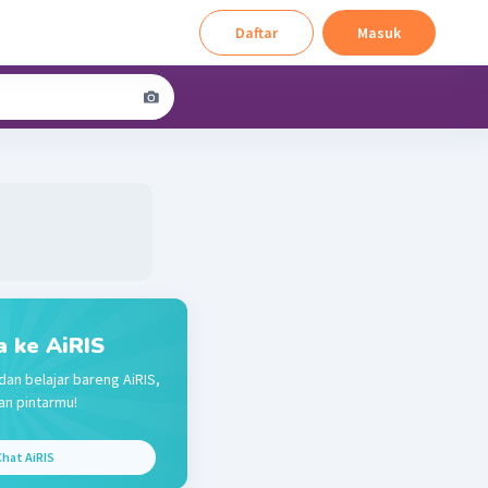
Daftar
Masuk
a ke AiRIS
dan belajar bareng AiRIS,
n pintarmu!
hat AiRIS