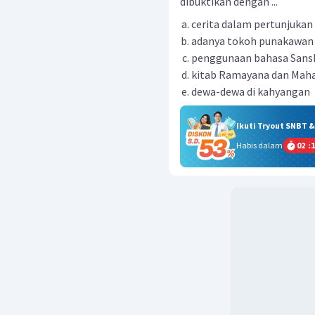
dibuktikan dengan ...
cerita dalam pertunjuka
adanya tokoh punakawan
penggunaan bahasa Sans
kitab Ramayana dan Mah
dewa-dewa di kahyangan
Ikuti Tryout SNBT 
Habis dalam
02
:
1