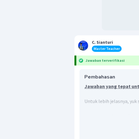
C. Sianturi
Master Teacher
Jawaban terverifikasi
Pembahasan
Jawaban yang tepat untu
Untuk lebih jelasnya, yuk
Jan Laurens Andries Bran
Belanda. Brandes merumu
kebudayaan asli ata
berkembang sebelum mas