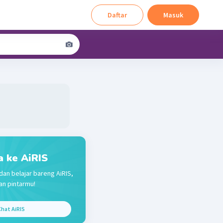
Daftar
Masuk
a ke AiRIS
dan belajar bareng AiRIS,
n pintarmu!
hat AiRIS