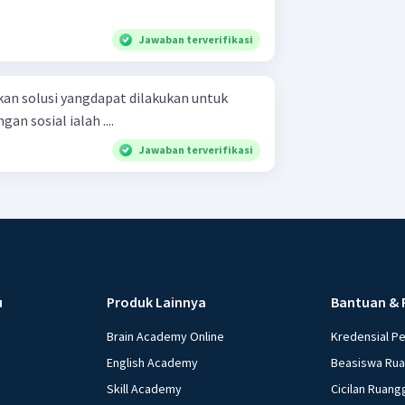
Jawaban terverifikasi
an solusi yangdapat dilakukan untuk
n sosial ialah ....
Jawaban terverifikasi
u
Produk Lainnya
Bantuan & 
Brain Academy Online
Kredensial P
English Academy
Beasiswa Ru
Skill Academy
Cicilan Ruang