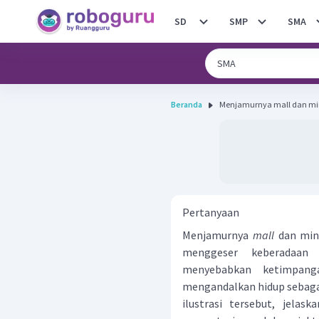
SD
SMP
SMA
Beranda
Menjamurnya mall dan mini
Pertanyaan
Menjamurnya
mall
dan mini
menggeser keberadaan w
menyebabkan ketimpan
mengandalkan hidup sebaga
ilustrasi tersebut, jela