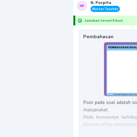
N. Puspita
Master Teacher
Jawaban terverifikasi
Pembahasan
Poin pada soal adalah s
masyarakat.
Pada konsepnya kehidup
dimana setiap perubahan
kehidupan sosial, Dalam 