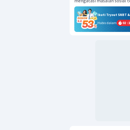
mengatasi masalah sosial t
Ikuti Tryout SNBT 
Habis dalam
02
:
1