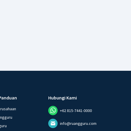
Panduan
Hubungi Kami
erusahaan
+62 815-7441-0000
angguru
info@ruangguru.com
guru