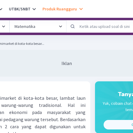
UTBK/SNBT
Produk Ruangguru
market di kota-kota besar...
Iklan
Tany
market di kota-kota besar, lambat laun
Yuk, cobain chat 
arung-warung tradisional. Hal ini
tema
gan ekonomi pada masyarakat yang
i pedagang warung tersebut. Berdasarkan
C
skan 2 cara yang dapat digunakan untuk