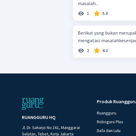
masalah...
1
5.0
Berikut yang bukan merupak
mengatasi masalahkesenjanga
2
4.2
Produk Ruanggur
Ruangguru
RUANGGURU HQ
Roboguru Plus
Jl. Dr. Saharjo No.161, Manggarai
Dafa dan Lulu
Selatan, Tebet, Kota Jakarta