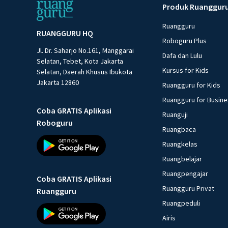
Produk Ruanggur
Ruangguru
RUANGGURU HQ
Roboguru Plus
Jl. Dr. Saharjo No.161, Manggarai
Dafa dan Lulu
Selatan, Tebet, Kota Jakarta
Kursus for Kids
Selatan, Daerah Khusus Ibukota
Jakarta 12860
Ruangguru for Kids
Ruangguru for Busin
Coba GRATIS Aplikasi
Ruanguji
Roboguru
Ruangbaca
Ruangkelas
Ruangbelajar
Ruangpengajar
Coba GRATIS Aplikasi
Ruangguru Privat
Ruangguru
Ruangpeduli
Airis