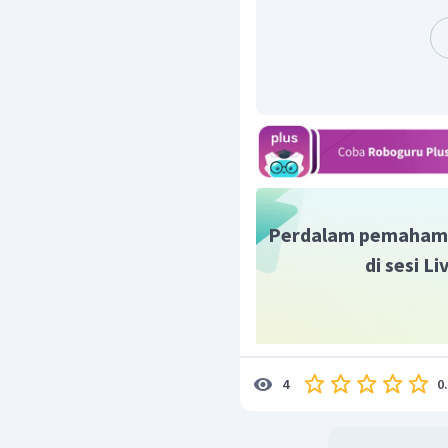
Perdalam pemaham
di sesi L
0
4