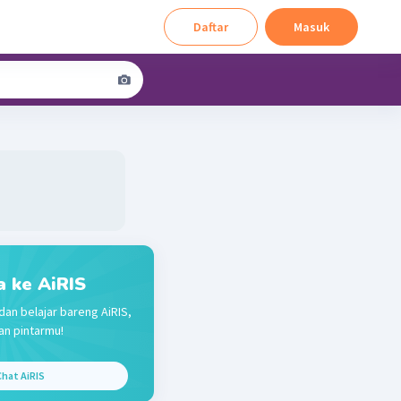
Daftar
Masuk
a ke AiRIS
dan belajar bareng AiRIS,
n pintarmu!
hat AiRIS