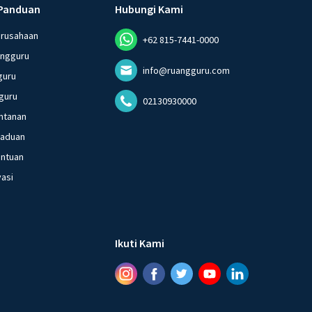
Panduan
Hubungi Kami
erusahaan
+62 815-7441-0000
angguru
info@ruangguru.com
guru
guru
02130930000
ntanan
gaduan
entuan
vasi
Ikuti Kami