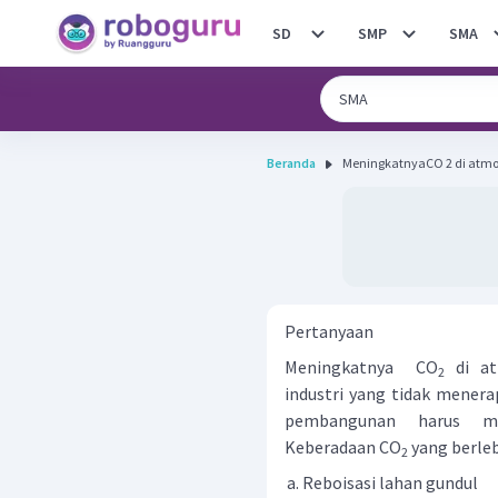
SD
SMP
SMA
Beranda
MeningkatnyaCO 2 di atmos
Pertanyaan
Meningkatnya CO
di at
2
industri yang tidak menera
pembangunan harus mem
Keberadaan CO
yang berlebi
2
Reboisasi lahan gundul