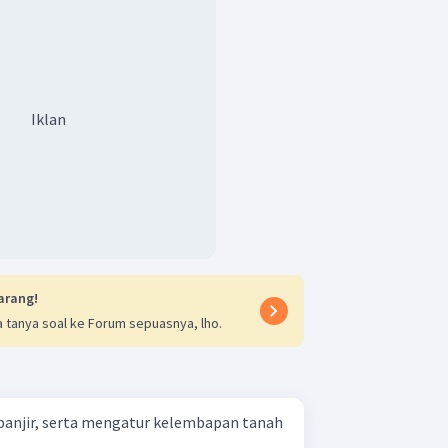
Iklan
arang!
 tanya soal ke Forum sepuasnya, lho.
banjir, serta mengatur kelembapan tanah