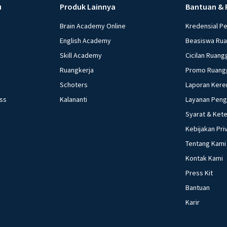
u
Produk Lainnya
Bantuan & 
Brain Academy Online
Kredensial P
English Academy
Beasiswa Ru
Skill Academy
Cicilan Ruang
Ruangkerja
Promo Ruang
Schoters
Laporan Kere
ess
Kalananti
Layanan Pen
Syarat & Ket
Kebijakan Pri
Tentang Kami
Kontak Kami
Press Kit
Bantuan
Karir