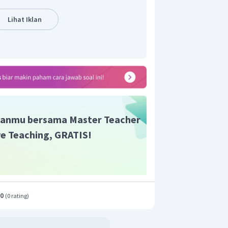
Lihat Iklan
anmu bersama Master Teacher
ive Teaching, GRATIS!
.0
(
0 rating
)