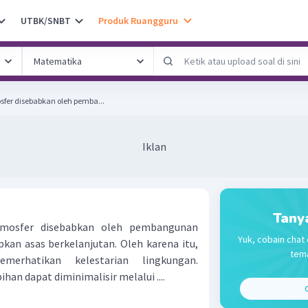
UTBK/SNBT
Produk Ruangguru
fer disebabkan oleh pemba...
Iklan
Tany
mosfer disebabkan oleh pembangunan
Yuk, cobain chat 
pkan asas berkelanjutan. Oleh karena itu,
tema
erhatikan kelestarian lingkungan.
han dapat diminimalisir melalui ....
C