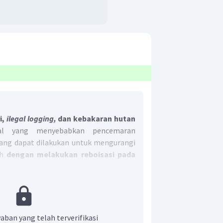
i,
ilegal logging,
dan kebakaran hutan
al yang menyebabkan pencemaran
 yang dapat dilakukan untuk mengurangi
ah
dengan melakukan reboisasi pada
na dengan semakin banyak pohon maka
da yang ada di udara dapat terfilter
bersih.
r adalah A.
aban yang telah terverifikasi