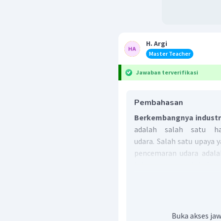
H. Argi
Master Teacher
Jawaban terverifikasi
Pembahasan
Berkembangnya industr
adalah salah satu h
udara. Salah satu upaya
pencemaran udara adal
lahan yang gundul.
Kare
kandungan karbondioksi
dan udara menjadi lebih 
Jadi, jawaban yang bena
Buka akses jaw