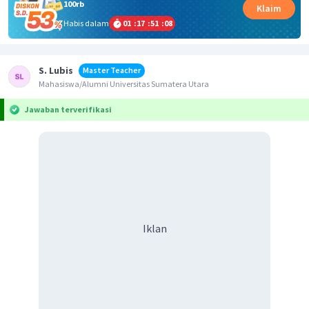
100rb
Klaim
Habis dalam
01
:
17
:
51
:
08
S. Lubis
Master Teacher
Mahasiswa/Alumni Universitas Sumatera Utara
Jawaban terverifikasi
Iklan