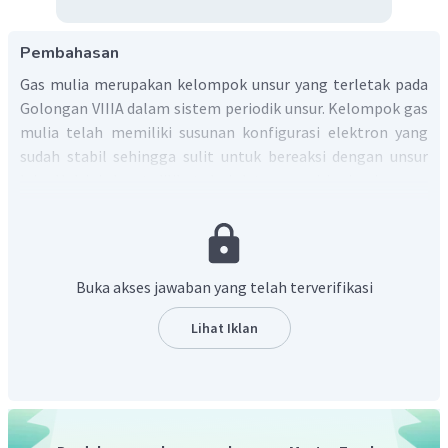
Pembahasan
Gas mulia merupakan kelompok unsur yang terletak pada
Golongan VIIIA dalam sistem periodik unsur. Kelompok gas
mulia telah memiliki susunan konfigurasi elektron yang
sudah stabil sehingga sulit untuk bereaksi dengan unsur
lain. Hal ini dapat dilihat dari data energi ionisasi unsur-
unsur gas mulia yang paling besar dibandingkan dengan
unsur-unsur golongan lain.
Dalam satu golongan gas mulia, semakin ke bawah, nilai
energi ionisasinya semakin kecil sehingga ada beberapa
Buka akses jawaban yang telah terverifikasi
unsur yang masih memungkinkan dapat disintesis
senyawanya, di antaranya adalah Kr, Xe, dan Rn. Selain
Lihat Iklan
unsur-unsur tersebut sangat sulit disintesis senyawanya
karena energi ionisasi yang dibutuhkan sangat besar.
Jadi, senyawa gas mulia yang dapat disintesis baru
terbatas pada Kr, Xe, dan Rn karena energi ionisasi yang
rendah
.