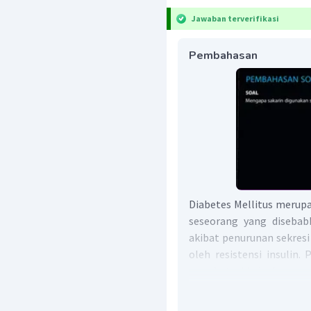
Jawaban terverifikasi
Pembahasan
Diabetes Mellitus merup
seseorang yang disebab
akibat penurunan sekresi 
oleh resistensi insulin.
membatasi kalori yang m
benzena berupa kristal 
sakarin 500 kali dari ra