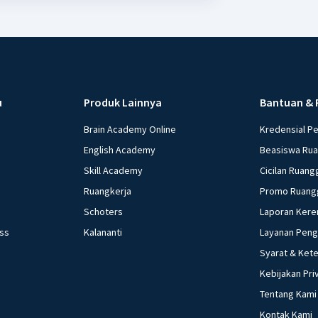
u
Produk Lainnya
Bantuan & 
Brain Academy Online
Kredensial P
English Academy
Beasiswa Ru
Skill Academy
Cicilan Ruang
Ruangkerja
Promo Ruang
Schoters
Laporan Kere
ess
Kalananti
Layanan Pen
Syarat & Ket
Kebijakan Pri
Tentang Kami
Kontak Kami