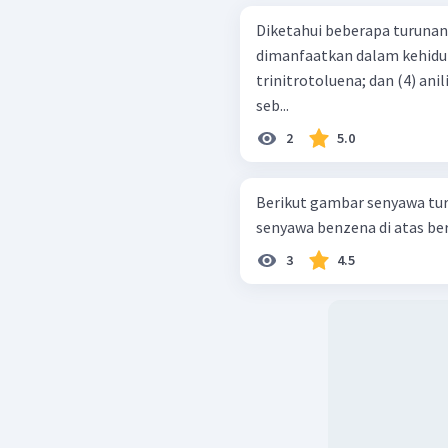
Diketahui beberapa turuna
dimanfaatkan dalam kehidupan: (1) asam benzoat; (2) f
trinitrotoluena; dan (4) anilina. Senyawa yang memiliki kegunaan
seb...
2
5.0
Berikut gambar senyawa turunan benzen
senyawa benzena di atas bert
3
4.5