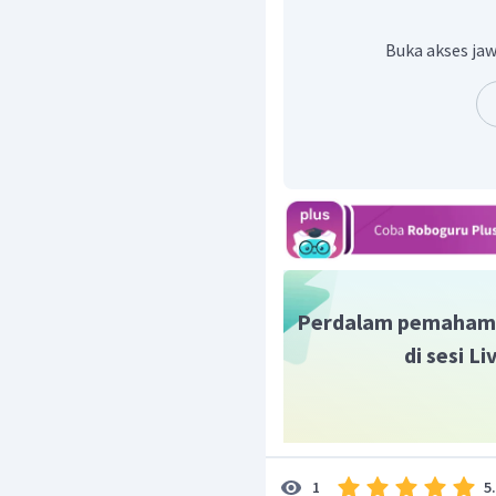
pemanis buatan bebas kal
rasa manis yang lebi
Buka akses jaw
aspartam.
Perdalam pemaham
di sesi L
5
1