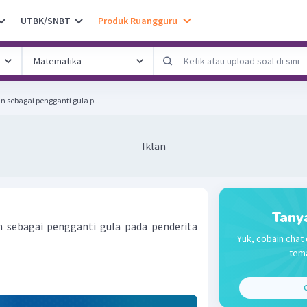
UTBK/SNBT
Produk Ruangguru
 sebagai pengganti gula p...
Iklan
Tany
 sebagai pengganti gula pada penderita
Yuk, cobain chat 
tema
C