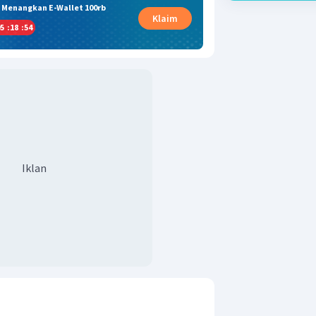
& Menangkan E-Wallet 100rb
Klaim
5
:
18
:
54
Iklan