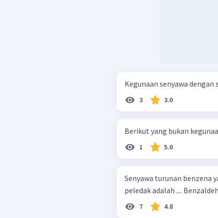
Kegunaan senyawa dengan str
3
3.0
Berikut yang bukan kegunaan
1
5.0
Senyawa turunan benzena y
7
4.8