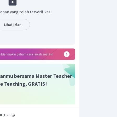
ori. Selain itu, sakarin juga memiliki
h tahan lama dibandingkan dengan
aban yang telah terverifikasi
Lihat Iklan
anmu bersama Master Teacher
ive Teaching, GRATIS!
.0
(
1 rating
)