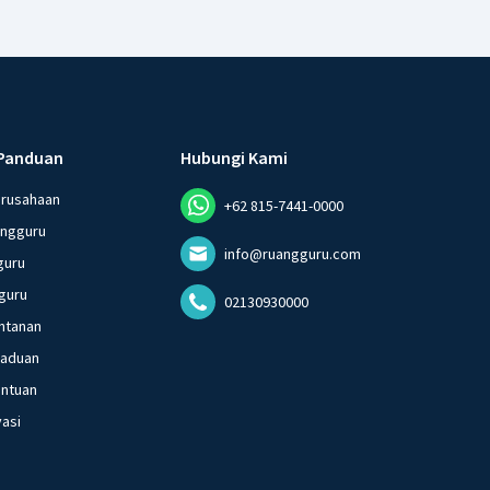
Panduan
Hubungi Kami
erusahaan
+62 815-7441-0000
angguru
info@ruangguru.com
guru
guru
02130930000
ntanan
gaduan
entuan
vasi