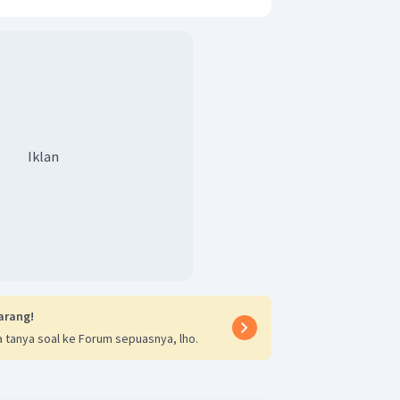
Iklan
arang!
 tanya soal ke Forum sepuasnya, lho.