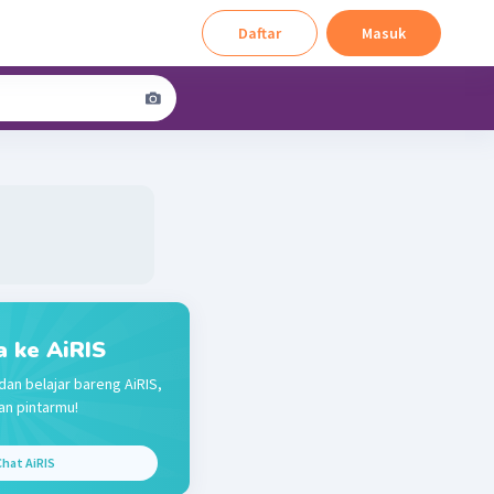
Daftar
Masuk
a ke AiRIS
dan belajar bareng AiRIS,
n pintarmu!
hat AiRIS