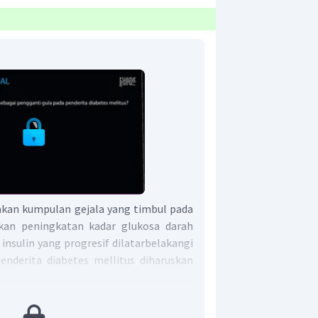
akan kumpulan gejala yang timbul pada
kan peningkatan kadar glukosa darah
insulin yang progresif dilatarbelakangi
 Penderita diabetes mellitus diharuskan
asuk. Sakarin adalah senyawa turunan
putih, hampir tidak berbau. Rasa manis
sa manis gula tebu dan dikenal sebagai