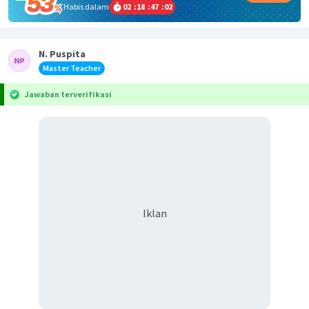
Habis dalam
02
:
18
:
47
:
01
N. Puspita
Master Teacher
Jawaban terverifikasi
Iklan