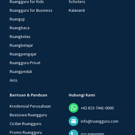
Ruangguru for Kids
Schoters
Ruangguru for Business
Kalananti
Ruanguji
Ruangbaca
Ruangkelas
Ruangbelajar
Ruangpengajar
Ruangguru Privat
Ruangpeduli
Airis
Bantuan & Panduan
Hubungi Kami
Kredensial Perusahaan
+62 815-7441-0000
Beasiswa Ruangguru
info@ruangguru.com
Cicilan Ruangguru
Promo Ruangguru
02130930000