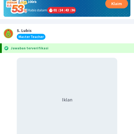
100rb
Klaim
Habis dalam
01
:
14
:
43
:
36
S. Lubis
Master Teacher
Jawaban terverifikasi
Iklan