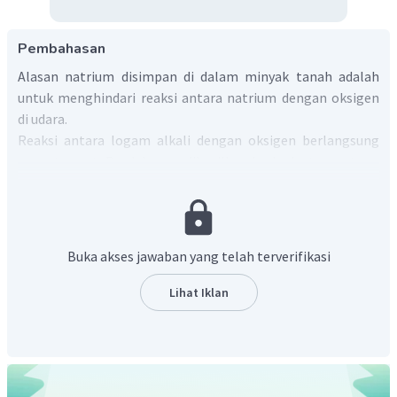
Pembahasan
Alasan natrium disimpan di dalam minyak tanah adalah
untuk menghindari reaksi antara natrium dengan oksigen
di udara.
Reaksi antara logam alkali dengan oksigen berlangsung
sangat cepat. Produk yang dihasilkan berbeda, tergantung
pada kondisi reaksi dan berapa banyak oksigen yang ada,
seperti oksida, peroksida, dan superoksida.
(oksida)
(peroksida)
Buka akses jawaban yang telah terverifikasi
(superoksida)
Lihat Iklan
dengan M = logam alkali
Jadi, natrium disimpan di dalam minyak tanah untuk
menghindari natrium bereaksi dengan oksigen di udara.