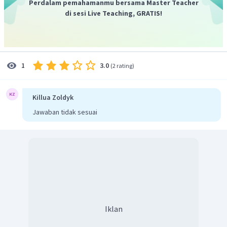
Perdalam pemahamanmu bersama Master Teacher
di sesi Live Teaching, GRATIS!
3.0
1
(
2 rating
)
Killua Zoldyk
Jawaban tidak sesuai
Iklan