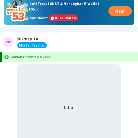
Ikuti Tryout SNBT & Menangkan E-Wallet
100rb
Klaim
Habis dalam
01
:
11
:
58
:
29
N. Puspita
Master Teacher
Jawaban terverifikasi
Iklan