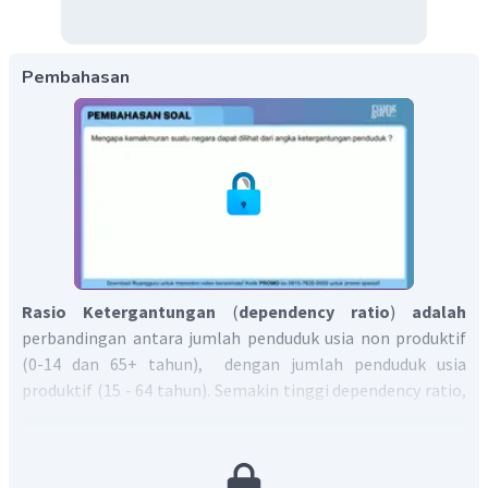
Pembahasan
Rasio
Ketergantungan
(
dependency
ratio
)
adalah
perbandingan antara jumlah penduduk usia non produktif
(0-14 dan 65+ tahun), dengan jumlah penduduk usia
produktif (15 - 64 tahun). Semakin tinggi dependency ratio,
menggambarkan semakin berat beban yang ditanggung
oleh penduduk usia produktif.
Rasio ketergantungan dapat digunakan sebagai i
ndikator