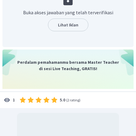
yang s dapat menunjukkan keadaan ekonomi suatu
negara apakah tergolong negara maju atau negara
Buka akses jawaban yang telah terverifikasi
yang sedang berkembang
.
Jika angka dependency ratio tinggi, maka pertumbuhan
Lihat Iklan
ekonomi terganggu. Semakin tingginya persentase
rasio ketergantungan menunjukkan semakin tingginya
beban yang harus ditanggung penduduk yang produktif
untuk membiayai hidup penduduk yang belum produktif
dan tidak produktif lagi
.
Perdalam pemahamanmu bersama Master Teacher
jika angka ketergantungan rendah, maka akan memicu
di sesi Live Teaching, GRATIS!
pertumbuhan ekonomi.
persentase rasio
ketergantungan yang semakin rendah menunjukkan
semakin rendahnya beban yang ditanggung penduduk
yang produktif untuk membiayai penduduk yang belum
5.0
1
(
2 rating
)
produktif dan tidak produktif lagi.
sehingga dapat terjadi
penghematan bahan makanan dan bahan baku lainnya, hal
ini akan meningkatkan angka harapan hidup di wilayah
tersebut,
sehingga suatu negara dapat dikatakan
makmur.