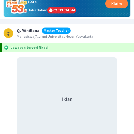
100rb
Klaim
Habis dalam
02
:
13
:
24
:
44
Q. 'Ainillana
Master Teacher
Q'
Mahasiswa/Alumni Universitas Negeri Yogyakarta
Jawaban terverifikasi
Iklan