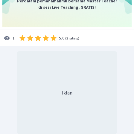
Perdalam pemahamanmu bersama Master Teacher
elektrolit larutan HCl karena dalam air HCl terurai
di sesi Live Teaching, GRATIS!
sempurna menjadi ion-ionnya (elektrolit kuat). Nama
(
Cl
)
gas yang dihasilkan di anoda adalah gas klorin
.
2
5.0
1
(
2 rating
)
Iklan