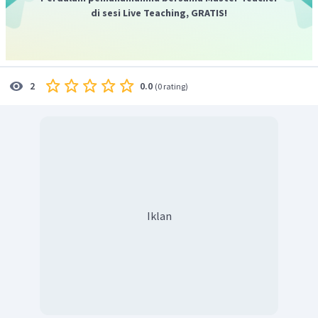
di sesi Live Teaching, GRATIS!
0.0
2
(
0 rating
)
Iklan