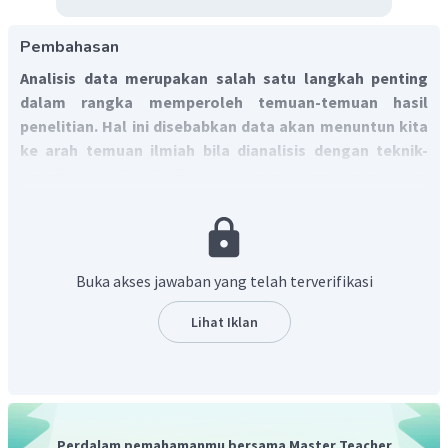
Pembahasan
Analisis data merupakan salah satu langkah penting
dalam rangka memperoleh temuan-temuan hasil
penelitian. Hal ini disebabkan data akan menuntun kita
ke arah temuan ilmiah bila dianalisis dengan teknik-
teknik yang tepat.
Data yang belum dianalisis masih
merupakan data mentah. Dalam kegiatan penelitian, data
mentah akan memberi arti bila dianalisis dan ditafsirkan.
Dalam rangka analisis dan interpretasi data, perlu
dipahami tentang keberadaan data itu sendiri.
Buka akses jawaban yang telah terverifikasi
Lihat Iklan
Perdalam pemahamanmu bersama Master Teacher