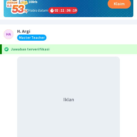
100rb
Klaim
Habis dalam
02
:
11
:
36
:
19
H. Argi
Master Teacher
Jawaban terverifikasi
Iklan