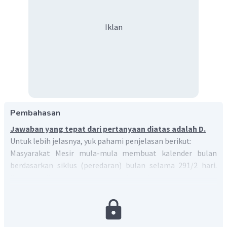
Iklan
Pembahasan
Jawaban yang tepat dari pertanyaan diatas adalah D.
Untuk lebih jelasnya, yuk pahami penjelasan berikut:
Masyarakat Mesir mula-mula membuat kalender bulan
berdasarkan siklus (peredaran) bulan selama 291/2 hari.
Karena dianggap kurang tetap kemudian mereka
menetapkan kalender berdasarkan kemunculan bintang
anjing (Sirius) yang muncul setiap tahun. Mereka
menghitung satu tahun adalah 12 bulan, satu bulan 30 hari
dan lamanya setahun adalah 365 hari yaitu 12 x 30 hari lalu