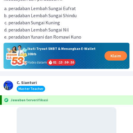
peradaban Lembah Sungai Eufrat
peradaban Lembah Sungai Shindu
peradaban Sungai Kuning
peradaban Lembah Sungai Nil
peradaban Yunani dan Romawi Kuno
Ikuti Tryout SNBT & Menangkan E-Wallet
100rb
Klaim
Habis dalam
01
:
13
:
59
:
55
C. Sianturi
Master Teacher
Jawaban terverifikasi