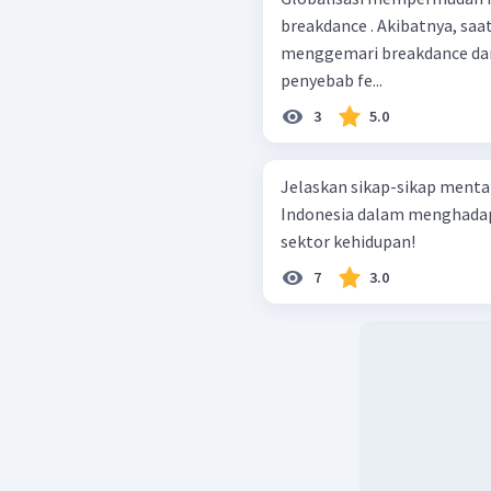
breakdance . Akibatnya, saa
menggemari breakdance darip
penyebab fe...
3
5.0
Jelaskan sikap-sikap mental
Indonesia dalam menghadap
sektor kehidupan!
7
3.0