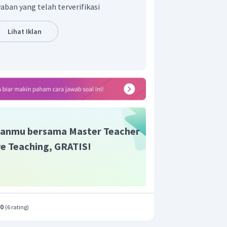
t adalah D.
aban yang telah terverifikasi
Lihat Iklan
anmu bersama Master Teacher
ive Teaching, GRATIS!
.0
(
6 rating
)