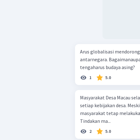
Arus globalisasi mendorong
antarnegara. Bagaimanaupa
tengaharus budaya asing?
1
5.0
Masyarakat Desa Macau se
setiap kebijakan desa. Mes
masyarakat tetap melakuk
Tindakan ma...
2
5.0