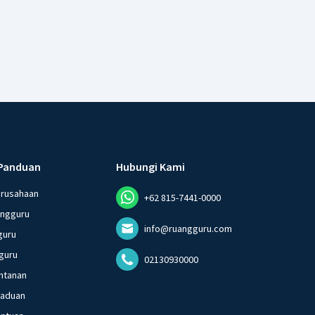
Panduan
Hubungi Kami
erusahaan
+62 815-7441-0000
angguru
info@ruangguru.com
guru
guru
02130930000
ntanan
gaduan