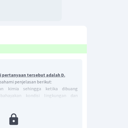
 pertanyaan tersebut adalah D.
 pahami penjelasan berikut:
n kimia sehingga ketika dibuang
ahayakan kondisi lingkungan dan
wan, maupun tumbuhan. Dibandingkan
lebih baik jika menyumbangkan sisa cat
g sedang memerlukannya.
Tindakan
a mencegah pencemaran lingkungan.