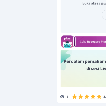
Jadi, jawaban yang tepa
Buka akses jaw
Perdalam pemaham
di sesi L
5
6