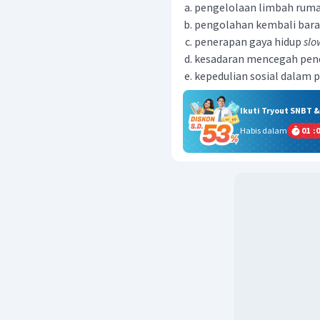
pengelolaan limbah rum
pengolahan kembali baran
penerapan gaya hidup
slo
kesadaran mencegah pen
kepedulian sosial dalam
Ikuti Tryout SNBT 
Habis dalam
01
:
0