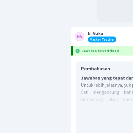
N. Atika
Master Teacher
Jawaban terverifikasi
Pembahasan
Jawaban yang tepat dari
Untuk lebih jelasnya, yuk
Cat mengandung baha
sembarang akan memb
kesehatan manusia, he
membuang sisa cat, akan 
kepada tetangga yan
tersebut sebagai upay