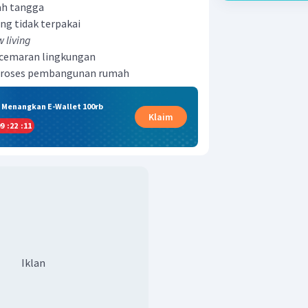
ah tangga
g tidak terpakai
w living
cemaran lingkungan
 proses pembangunan rumah
& Menangkan E-Wallet 100rb
Klaim
9
:
22
:
11
Iklan