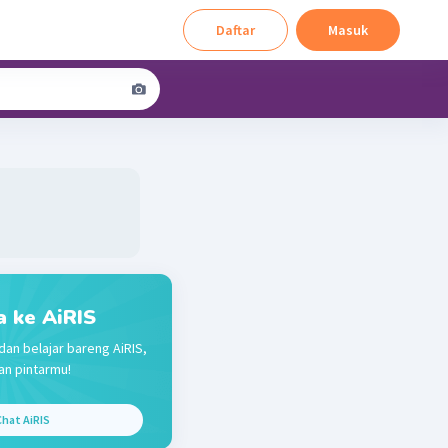
Daftar
Masuk
a ke AiRIS
dan belajar bareng AiRIS,
n pintarmu!
hat AiRIS