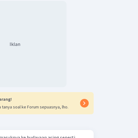
Iklan
arang!
 tanya soal ke Forum sepuasnya, lho.
asuknya ke budayaan asing seperti