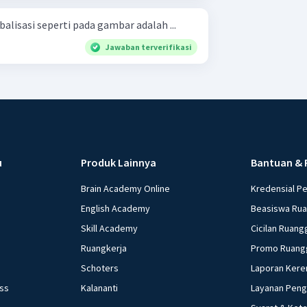
alisasi seperti pada gambar adalah ...
Jawaban terverifikasi
u
Produk Lainnya
Bantuan & 
Brain Academy Online
Kredensial P
English Academy
Beasiswa Ru
Skill Academy
Cicilan Ruang
Ruangkerja
Promo Ruang
Schoters
Laporan Kere
ess
Kalananti
Layanan Pen