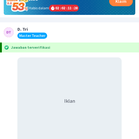
Klaim
Habis dalam
02
:
02
:
11
:
28
D. Tri
Master Teacher
Jawaban terverifikasi
Iklan