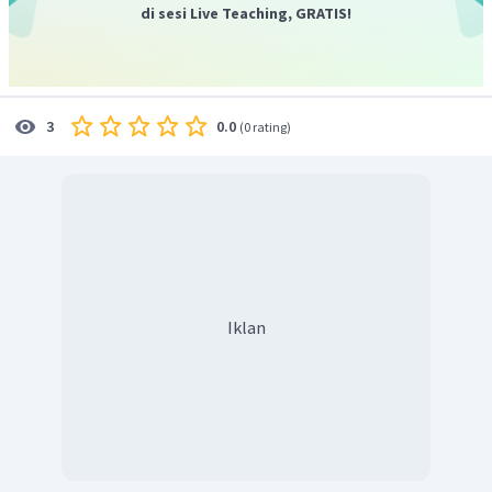
di sesi Live Teaching, GRATIS!
0.0
3
(
0 rating
)
Iklan