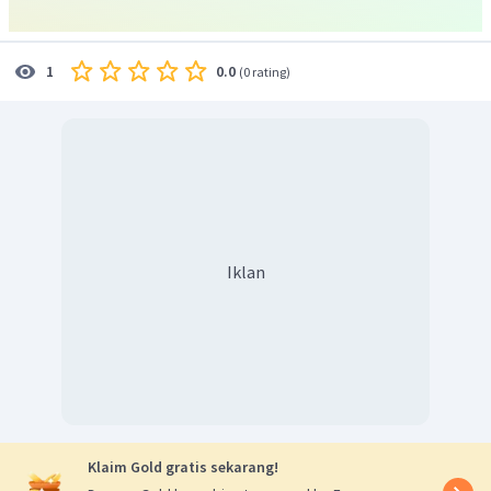
0.0
1
(
0 rating
)
Iklan
Klaim Gold gratis sekarang!