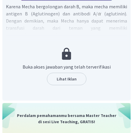
Karena Mecha bergolongan darah B, maka mecha memiliki
antigen B (Aglutinogen) dan antibodi A/
(aglutinin).
Dengan demikian, maka Mecha hanya dapat menerima
transfusi darah dari teman yang memiliki
antigen (aglutinogen) B saja, atau yang tidak memiliki
aglutinogen sama sekali, dan dari seluruh temannya, hanya
Jenni yang tidak memiliki aglutinogen, karena Jenni
bergolongan darah O.
Dengan demikian, jawaban yang tepat adalah C. Jeni
Buka akses jawaban yang telah terverifikasi
yang memiliki aglutinin a dan b.
Lihat Iklan
Perdalam pemahamanmu bersama Master Teacher
di sesi Live Teaching, GRATIS!