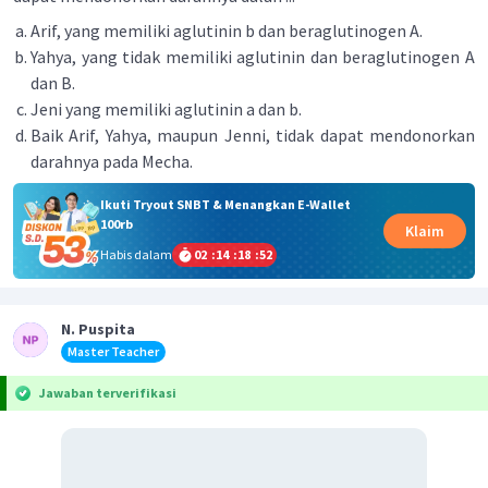
Arif, yang memiliki aglutinin b dan beraglutinogen A.
Yahya, yang tidak memiliki aglutinin dan beraglutinogen A
dan B.
Jeni yang memiliki aglutinin a dan b.
Baik Arif, Yahya, maupun Jenni, tidak dapat mendonorkan
darahnya pada Mecha.
Ikuti Tryout SNBT & Menangkan E-Wallet
100rb
Klaim
Habis dalam
02
:
14
:
18
:
52
N. Puspita
Master Teacher
Jawaban terverifikasi