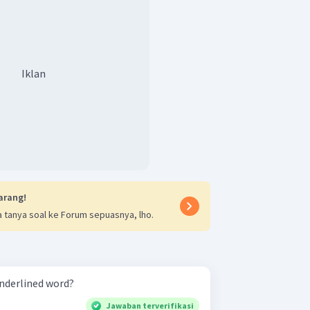
Iklan
arang!
 tanya soal ke Forum sepuasnya, lho.
underlined word?
Jawaban terverifikasi