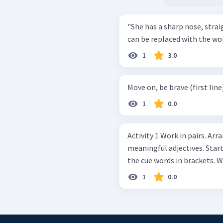
"She has a sharp nose, straight hair, an
can be replaced with the wo
1
3.0
1
0.0
Activity 1 Work in pairs. Arrange the jumbled letters to form
meaningful adjectives. Start the words with the letters in bold. See
1
0.0