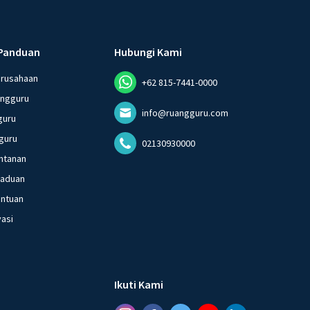
Panduan
Hubungi Kami
erusahaan
+62 815-7441-0000
angguru
info@ruangguru.com
guru
guru
02130930000
ntanan
gaduan
entuan
vasi
Ikuti Kami