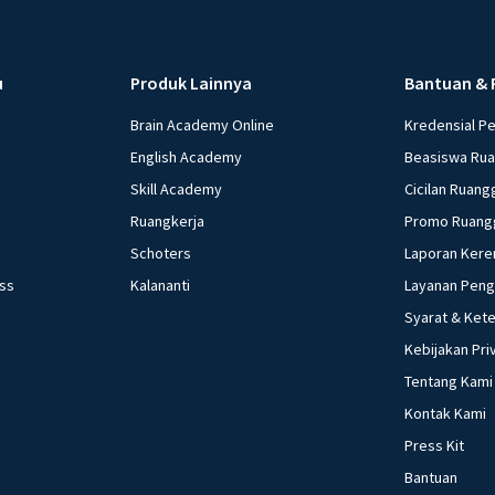
u
Produk Lainnya
Bantuan & 
Brain Academy Online
Kredensial P
English Academy
Beasiswa Ru
Skill Academy
Cicilan Ruang
Ruangkerja
Promo Ruang
Schoters
Laporan Kere
ess
Kalananti
Layanan Pen
Syarat & Ket
Kebijakan Pri
Tentang Kami
Kontak Kami
Press Kit
Bantuan