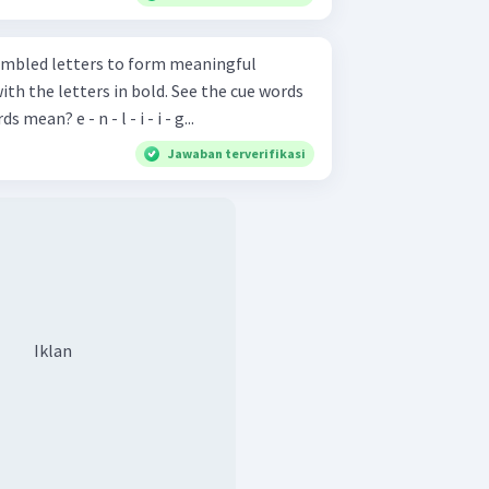
in brackets. What do the words mean? e - n - l - i - i - g...
Jawaban terverifikasi
Iklan