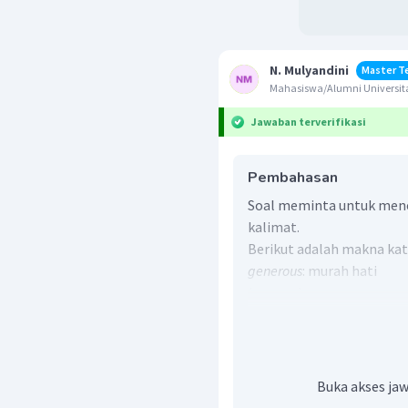
N. Mulyandini
Master T
Mahasiswa/Alumni Universit
Jawaban terverifikasi
Pembahasan
Soal meminta untuk mene
kalimat.
Berikut adalah makna kat
generous
: murah hati
lazy
: malas
cheerful
: riang
friendly
: ramah
confident
: percaya diri
shy
: pemalu
Buka akses jaw
stubborn
: keras kepala