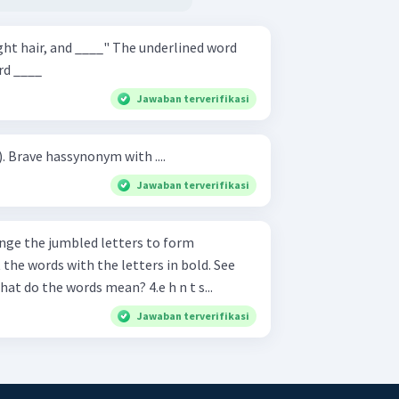
d ____" The underlined word
rd ____
Jawaban terverifikasi
Move on, be brave (first line). Brave hassynonym with ....
Jawaban terverifikasi
the cue words in brackets. What do the words mean? 4.e h n t s...
Jawaban terverifikasi