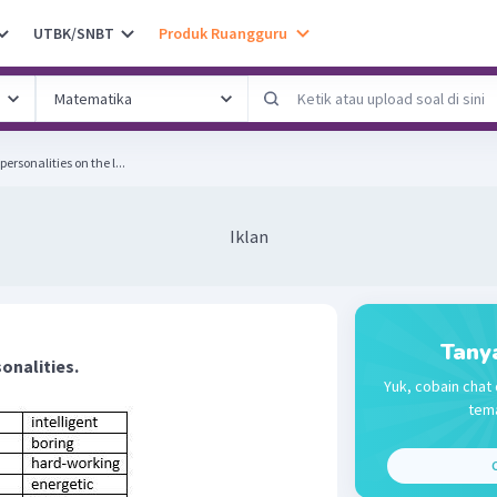
UTBK/SNBT
Produk Ruangguru
ersonalities on the l...
Iklan
Tany
onalities.
Yuk, cobain chat 
tema
C