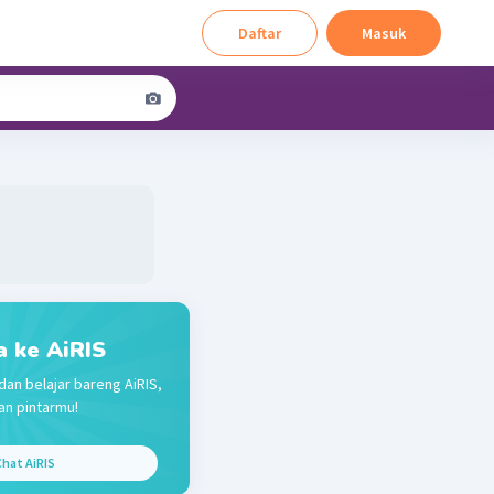
Daftar
Masuk
a ke AiRIS
dan belajar bareng AiRIS,
n pintarmu!
hat AiRIS