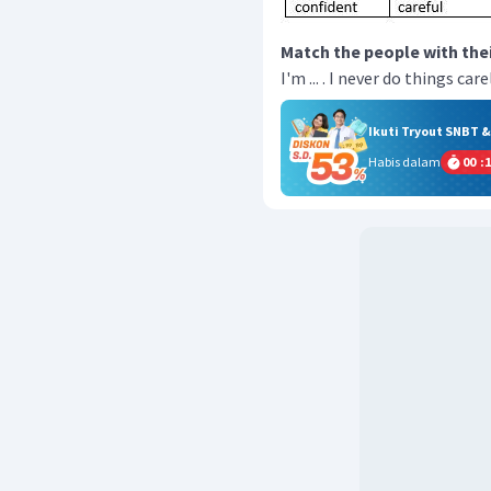
Match the people with their
I'm ... . I never do things care
Ikuti Tryout SNBT 
Habis dalam
00
:
1