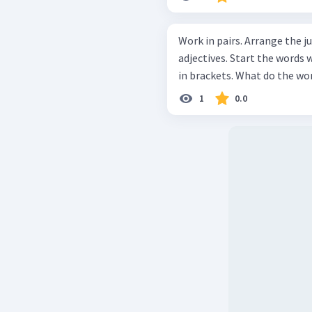
Work in pairs. Arrange the jumbled letters to form meaningful
adjectives. Start the words with the letters in bold. See the cue words
1
0.0