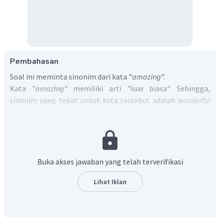
Pembahasan
Soal ini meminta sinonim dari kata "
a
mazing
".
Kata "
a
mazing
" memiliki arti "luar biasa". Sehingga,
sinonim yang tepat untuk kata tersebut adalah
wonderful
(hebat).
Jadi. jawaban yang tepat adalah
wonderful
.
Buka akses jawaban yang telah terverifikasi
Lihat Iklan