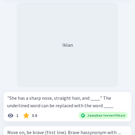
Iklan
"She has a sharp nose, straight hair, and ____" The
underlined word can be replaced with the word ____
1
3.0
Jawaban terverifikasi
Move on, be brave (first line). Brave hassynonym with ....