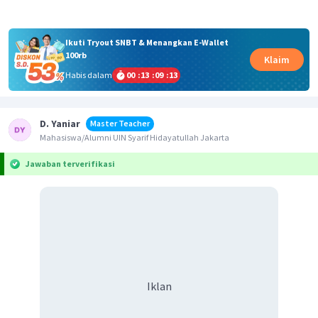
Ikuti Tryout SNBT & Menangkan E-Wallet
100rb
Klaim
Habis dalam
00
:
13
:
09
:
12
D. Yaniar
Master Teacher
Mahasiswa/Alumni UIN Syarif Hidayatullah Jakarta
Jawaban terverifikasi
Iklan