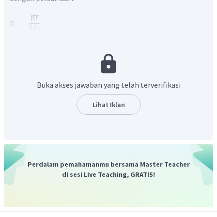
gr
n
=
Mr
Persamaan reaksi (setara):
Bi
O
+
2
NaOH
+
2
NaClO
→
2
NaBIO
+
2
NaCl
2
3
3
Buka akses jawaban yang telah terverifikasi
Lihat Iklan
Menghitung mol NaClO:
n
NaClO
=
M
×
V
=
5
M
×
10
mL
=
5
mmol
=
0
,
05
mol
Perdalam pemahamanmu bersama Master Teacher
di sesi Live Teaching, GRATIS!
Bi
O
Menghitung massa
:
2
3
koefisien
Bi
O
mol
Bi
O
=
×
mol
NaClO
2
3
2
3
koefisien
NaClO