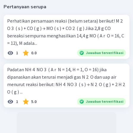
Pertanyaan serupa
Perhatikan persamaan reaksi (belum setara) berikut! M 2 ​
O 3 ​ ( s ) + CO ( g ) → MO ( s ) + CO 2 ​ ( g ) Jika 2,8 g CO
bereaksi sempurna menghasilkan 14,4 g MO ( A r ​ O = 16, C
= 12), M adala...
1
0.0
Jawaban terverifikasi
Padatan NH 4 ​ NO 3 ​ ( A r ​ N = 14, H = 1, O = 16) jika
dipanaskan akan terurai menjadi gas N 2 ​ O dan uap air
menurut reaksi berikut: NH 4 ​ NO 3 ​ ( s ) → N 2 ​ O ( g ) + 2 H 2 ​
O ( g ) ...
1
5.0
Jawaban terverifikasi