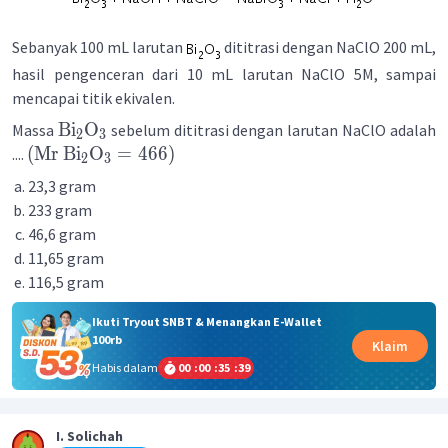
Sebanyak 100 mL larutan
dititrasi dengan NaClO 200 mL,
hasil pengenceran dari 10 mL larutan NaClO 5M, sampai
mencapai titik ekivalen.
Bi
O
Massa
sebelum dititrasi dengan larutan NaClO adalah
2
3
(
Mr
Bi
O
=
466
)
....
2
3
23,3 gram
233 gram
46,6 gram
11,65 gram
116,5 gram
Ikuti Tryout SNBT & Menangkan E-Wallet
100rb
Klaim
Habis dalam
00
:
00
:
35
:
39
I. Solichah