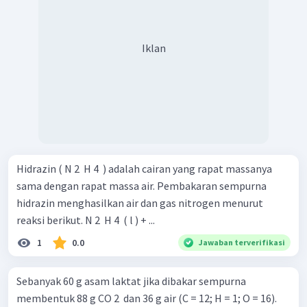
Iklan
Hidrazin ( N 2 ​ H 4 ​ ) adalah cairan yang rapat massanya
sama dengan rapat massa air. Pembakaran sempurna
hidrazin menghasilkan air dan gas nitrogen menurut
reaksi berikut. N 2 ​ H 4 ​ ( l ) + ...
1
0.0
Jawaban terverifikasi
Sebanyak 60 g asam laktat jika dibakar sempurna
membentuk 88 g CO 2 ​ dan 36 g air (C = 12; H = 1; O = 16).