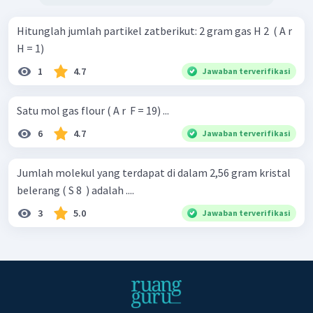
Hitunglah jumlah partikel zatberikut: 2 gram gas H 2 ​ ( A r ​
H = 1)
1
4.7
Jawaban terverifikasi
Satu mol gas flour ( A r ​ F = 19) ...
6
4.7
Jawaban terverifikasi
Jumlah molekul yang terdapat di dalam 2,56 gram kristal
belerang ( S 8 ​ ) adalah ....
3
5.0
Jawaban terverifikasi