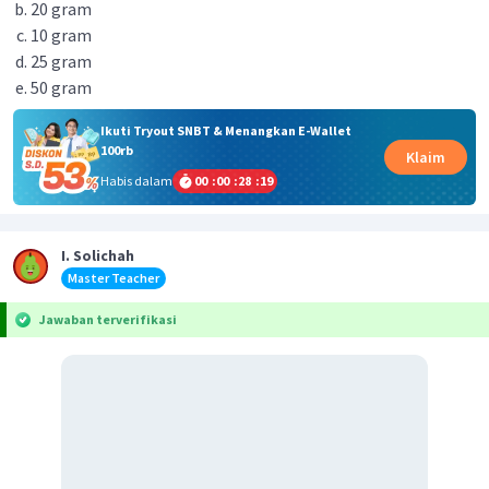
20 gram
10 gram
25 gram
50 gram
Ikuti Tryout SNBT & Menangkan E-Wallet
100rb
Klaim
Habis dalam
00
:
00
:
28
:
19
I. Solichah
Master Teacher
Jawaban terverifikasi