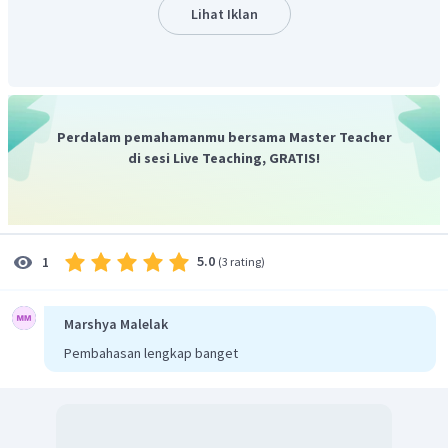
Lihat Iklan
adalah 60 gram.
Jadi, jawaban benar adalah A.
Perdalam pemahamanmu bersama Master Teacher
di sesi Live Teaching, GRATIS!
5.0
1
(
3 rating
)
Marshya Malelak
Pembahasan lengkap banget