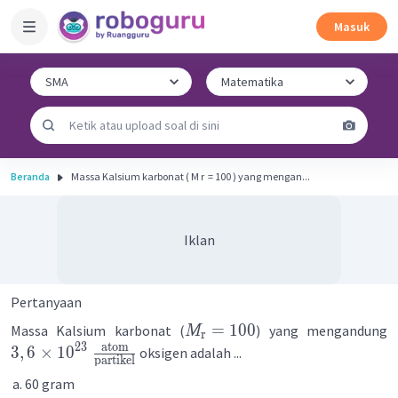
Masuk
Beranda
Massa Kalsium karbonat ( M r ​ = 100 ) yang mengan...
Iklan
Pertanyaan
=
100
Massa Kalsium karbonat (
) yang mengandung
M
r
23
atom
3
,
6
×
1
0
oksigen adalah ...
partikel
60 gram