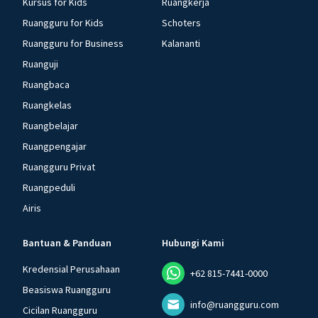
Kursus for Kids
Ruangkerja
Ruangguru for Kids
Schoters
Ruangguru for Business
Kalananti
Ruanguji
Ruangbaca
Ruangkelas
Ruangbelajar
Ruangpengajar
Ruangguru Privat
Ruangpeduli
Airis
Bantuan & Panduan
Hubungi Kami
Kredensial Perusahaan
+62 815-7441-0000
Beasiswa Ruangguru
info@ruangguru.com
Cicilan Ruangguru