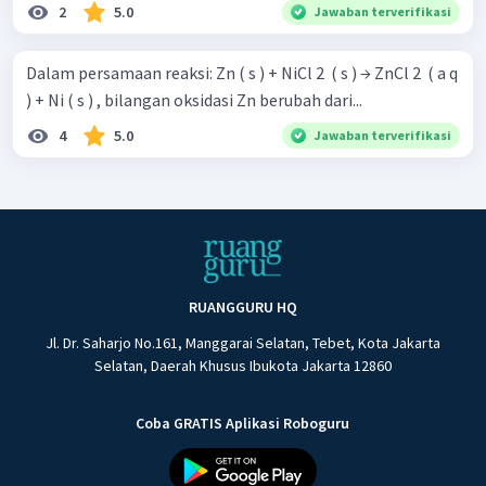
2
5.0
Jawaban terverifikasi
Dalam persamaan reaksi: Zn ( s ) + NiCl 2 ​ ( s ) → ZnCl 2 ​ ( a q
) + Ni ( s ) , bilangan oksidasi Zn berubah dari...
4
5.0
Jawaban terverifikasi
RUANGGURU HQ
Jl. Dr. Saharjo No.161, Manggarai Selatan, Tebet, Kota Jakarta
Selatan, Daerah Khusus Ibukota Jakarta 12860
Coba GRATIS Aplikasi Roboguru