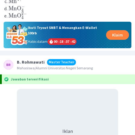
Mn
−
MnO
4
2
−
MnO
4
Ikuti Tryout SNBT & Menangkan E-Wallet
100rb
Klaim
Habis dalam
00
:
18
:
37
:
42
B. Rohmawati
Master Teacher
Mahasiswa/Alumni Universitas Negeri Semarang
Jawaban terverifikasi
Iklan