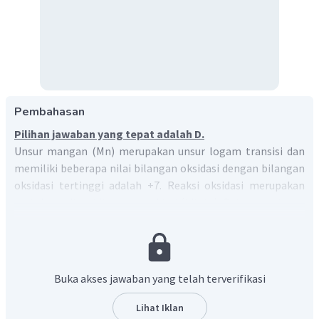
Pembahasan
Pilihan jawaban yang tepat adalah D.
Unsur mangan (Mn) merupakan unsur logam transisi dan
memiliki beberapa nilai bilangan oksidasi dengan bilangan
oksidasi tertinggi adalah +7. Reaksi oksidasi merupakan
reaksi kenaikan bilangan oksidasi (biloks). Beberapa aturan
penentuan biloks untuk menyelesaikan soal diatas yaitu :
Jumlah biloks dalam senyawa ion = muatannya
Biloks atom O dalam senyawa pada umumnya = -2,
Buka akses jawaban yang telah terverifikasi
kecuali dalam senyawa peroksida dan superoksida.
Lihat Iklan
Mangan yang tidak dioksidasi lagi artinya mangan tersebut