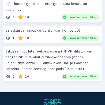
sifat homozigot dan heterozigot secara berurutan
adalah….
3
5.0
Jawaban terverifikasi
Jelaskan dan sebutkan contoh dari homozigot!
1
0.0
Jawaban terverifikasi
Tikus rambut hitam-ekor panjang (HHPP) dikawinkan
dengan tikurs rambut putih-ekor pendek (hhpp).
Selanjutnya, antar- F 1 ​ dikawinkan. Dari perkawinan
tersebut, berapa kemungkinan pada F 2 ​ muncul ti...
2
0.0
Jawaban terverifikasi