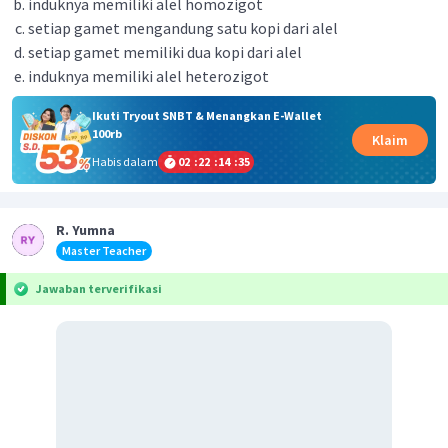
induknya memiliki alel homozigot
setiap gamet mengandung satu kopi dari alel
setiap gamet memiliki dua kopi dari alel
induknya memiliki alel heterozigot
Ikuti Tryout SNBT & Menangkan E-Wallet
100rb
Klaim
Habis dalam
02
:
22
:
14
:
35
R. Yumna
Master Teacher
Jawaban terverifikasi