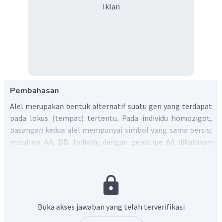
Iklan
Pembahasan
Alel merupakan bentuk alternatif suatu gen yang terdapat
pada lokus (tempat) tertentu. Pada individu homozigot,
pasangan kedua alel mempunyai simbol yang sama persis;
misalnya AA, BB. Individu dengan genotipe AA dikatakan
mempunyai alel A, sedang individu aa mempunyai alel a. Hal
tersebut berarti bahwa setiap gamet mengandung satu
kopi dari alel. Berbeda halnya dengan genotipe
heterozigot, pasangan kedua alel mempunyai simbol yang
tidak sama misal Aa, Bb. Individu Aa memiliki dua kopi alel,
Buka akses jawaban yang telah terverifikasi
yaitu A dan a.