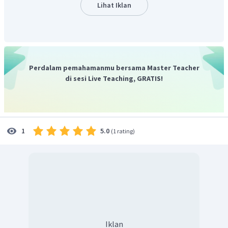
Dengan demikian, pilihan jawaban yang tepat adalah D.
Lihat Iklan
Perdalam pemahamanmu bersama Master Teacher
di sesi Live Teaching, GRATIS!
5.0
1
(
1 rating
)
Iklan