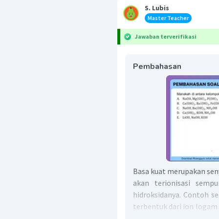
S. Lubis
Master Teacher
Jawaban terverifikasi
Pembahasan
Basa kuat merupakan seny
akan terionisasi semp
hidroksidanya. Contoh s
terbentuk dari ion logam 
,
,
, dan