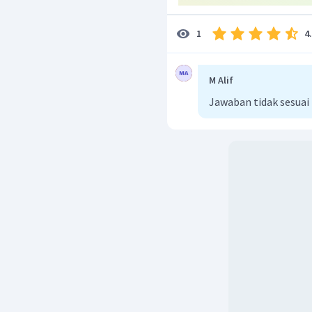
4
1
M Alif
Jawaban tidak sesuai