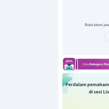
Jadi, jawaban yang tepa
Buka akses jaw
Perdalam pemaham
di sesi L