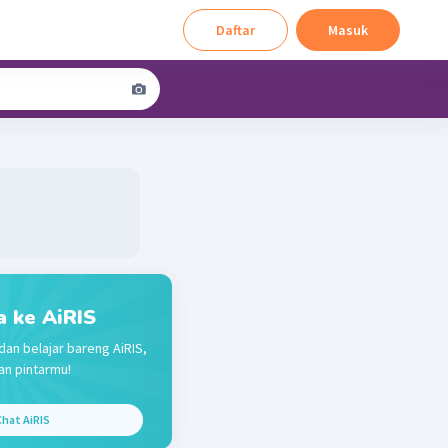
Daftar
Masuk
a ke AiRIS
dan belajar bareng AiRIS,
n pintarmu!
hat AiRIS