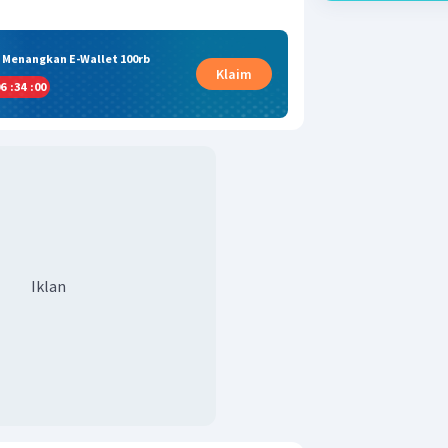
& Menangkan E-Wallet 100rb
Klaim
6
:
33
:
59
Iklan