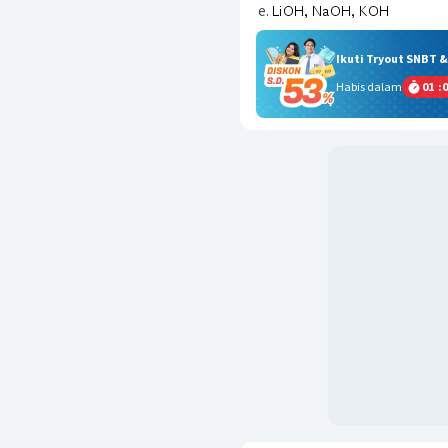
Ikuti Tryout SNBT 
Habis dalam
01
:
0