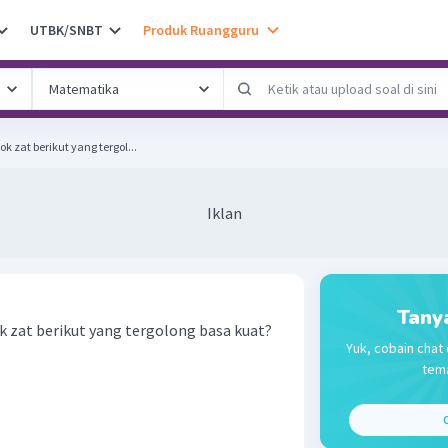
UTBK/SNBT
Produk Ruangguru
 zat berikut yang tergol...
Iklan
Tany
 zat berikut yang tergolong basa kuat?
Yuk, cobain chat 
tema
C