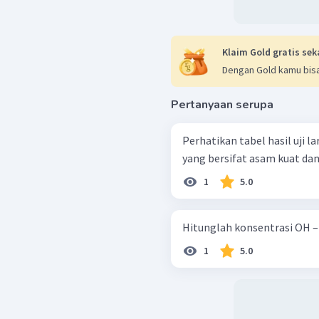
Klaim Gold gratis sek
Dengan Gold kamu bisa
Pertanyaan serupa
Perhatikan tabel hasil uji larutan berikut! Dar
yang bersifat asam kuat dan 
1
5.0
Hitunglah konsentrasi OH – da
1
5.0