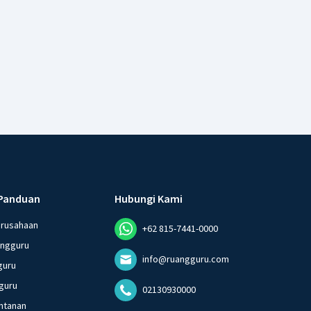
Panduan
Hubungi Kami
erusahaan
+62 815-7441-0000
angguru
info@ruangguru.com
guru
guru
02130930000
ntanan