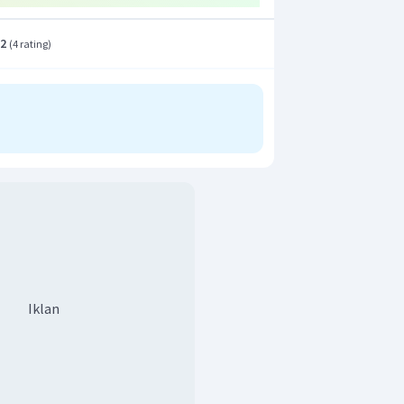
.2
(
4 rating
)
Iklan