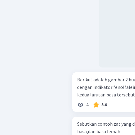
Berikut adalah gambar 2 b
dengan indikator fenolfalein. Pernyataan yang benar terkait de
kedua larutan basa tersebut a
4
5.0
Sebutkan contoh zat yang d
basa,dan basa lemah