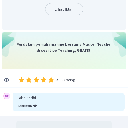
Lihat Iklan
Perdalam pemahamanmu bersama Master Teacher
di sesi Live Teaching, GRATIS!
5.0
1
(
2 rating
)
Mhd Fadhil
Makasih ❤️