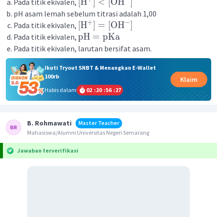
[
H
]
<
[
OH
]
Pada titik ekivalen,
pH asam lemah sebelum titrasi adalah 1,00
−
+
[
H
]
=
[
OH
]
Pada titik ekivalen,
pH
=
pKa
Pada titik ekivalen,
Pada titik ekivalen, larutan bersifat asam.
Ikuti Tryout SNBT & Menangkan E-Wallet
100rb
Klaim
Habis dalam
02
:
20
:
56
:
26
B. Rohmawati
Master Teacher
Mahasiswa/Alumni Universitas Negeri Semarang
Jawaban terverifikasi