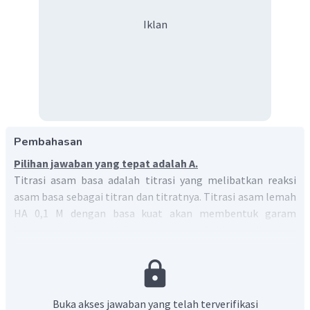
Iklan
Pembahasan
Pilihan jawaban yang tepat adalah A.
Titrasi asam basa adalah titrasi yang melibatkan reaksi
asam basa sebagai titran dan titratnya. Titrasi asam lemah
HA 0,1 M dengan basa kuat akan membentuk garam
bersifat basa pada titik ekuivalennya. Sehingga di dalam
−
+
[
H
]
<
[
OH
]
larutan garam tersebut, besar
. Garam
yang terbentuk memiliki pH lebih dari 7.
Jadi, pernyataan yang benar adalah pada titik ekivalen,
−
+
[
H
]
<
[
OH
]
.
Buka akses jawaban yang telah terverifikasi