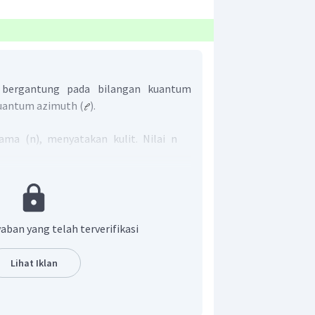
l bergantung pada bilangan kuantum
kuantum azimuth (
).
ma (n), menyatakan kulit. Nilai n
eterusnya.
zimuth (
), menyatakan subkulit.
agai berikut.
aban yang telah terverifikasi
Lihat Iklan
a tingkat energinya juga besar. Jika nilai