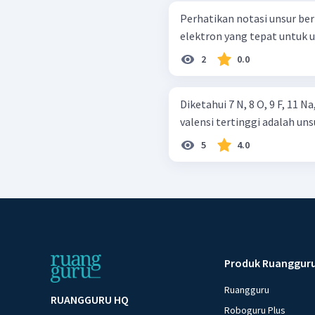
Perhatikan notasi unsur berikut! 34 79 ​ M Letak unsur dan 
elektron yang tepat untuk u
2
0.0
Diketahui 7 N, 8 O, 9 F, 11 
valensi tertinggi adalah uns
5
4.0
Produk Ruanggur
Ruangguru
RUANGGURU HQ
Roboguru Plus