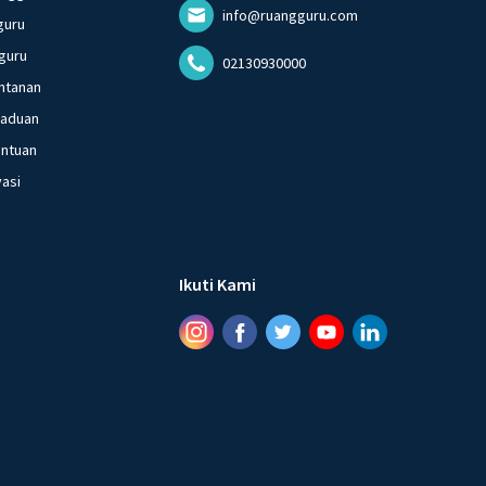
info@ruangguru.com
guru
guru
02130930000
ntanan
gaduan
entuan
vasi
Ikuti Kami