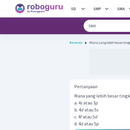
SD
SMP
SMA
Beranda
Pertanyaan
Mana yang lebih besar ting
a. 4
s
atau 3
p
b. 4
d
atau 5
s
c. 4
f
atau 5
d
d. 4
d
atau 5
p