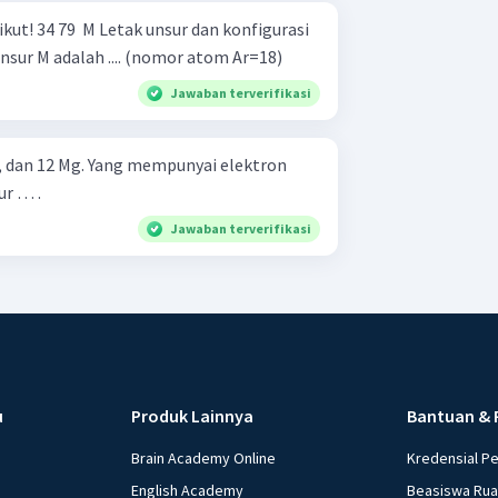
konfigurasi
nsur M adalah .... (nomor atom Ar=18)
Jawaban terverifikasi
Na, dan 12 Mg. Yang mempunyai elektron
ur … .
Jawaban terverifikasi
u
Produk Lainnya
Bantuan & 
Brain Academy Online
Kredensial P
English Academy
Beasiswa Ru