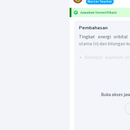
Master Teacher
Jawaban terverifikasi
Pembahasan
Tingkat energi orbita
utama (n) dan bilangan 
Bilangan kuantum uta
adalah 1, 2, 3, 4, dan s
Bilangan kuantum a
Lambangnya adalah seb
Buka akses jaw
Nilai (n +
) besar artiny