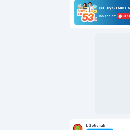
Ikuti Tryout SNBT 
Habis dalam
01
:
1
I. Solichah