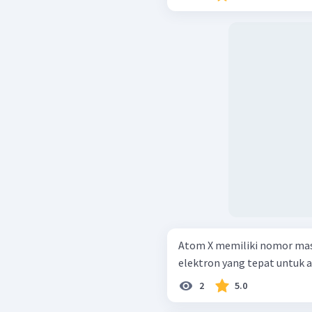
d. 5
p
Atom X memiliki nomor mass
elektron yang tepat untuk at
2
5.0