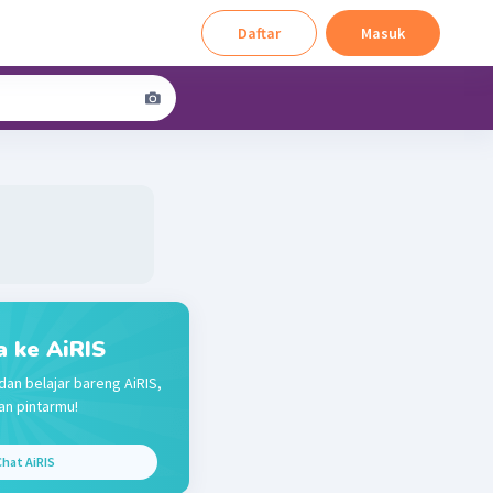
Daftar
Masuk
a ke AiRIS
dan belajar bareng AiRIS,
n pintarmu!
hat AiRIS