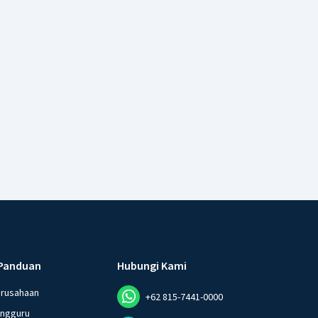
Panduan
Hubungi Kami
erusahaan
+62 815-7441-0000
angguru