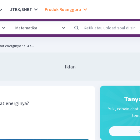
UTBK/SNBT
Produk Ruangguru
Mana yang lebih besar tingkat energinya? a. 4 s...
Iklan
Tany
kat energinya?
Yuk, cobain chat 
tema
C