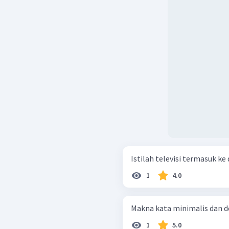
Istilah televisi termasuk ke 
1
4.0
Makna kata minimalis dan de
1
5.0