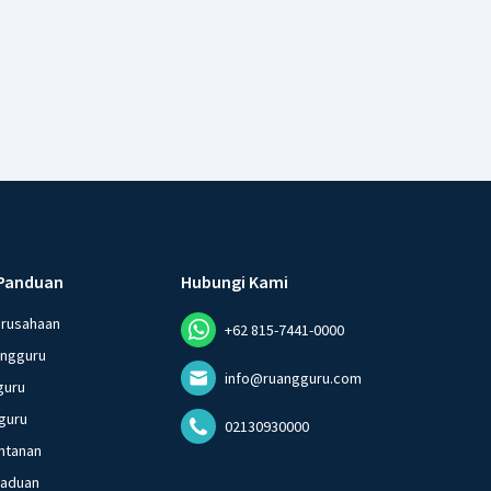
Panduan
Hubungi Kami
erusahaan
+62 815-7441-0000
angguru
info@ruangguru.com
guru
guru
02130930000
ntanan
gaduan