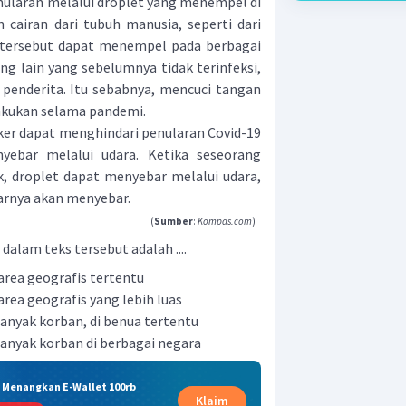
ularan melalui droplet yang menempel di
cairan dari tubuh manusia, seperti dari
 tersebut dapat menempel pada berbagai
 lain yang sebelumnya tidak terinfeksi,
t penderita. Itu sebabnya, mencuci tangan
lakukan selama pandemi.
 dapat menghindari penularan Covid-19
yebar melalui udara. Ketika seseorang
k, droplet dapat menyebar melalui udara,
tarnya akan menyebar.
(
Sumber
:
Kompas.com
)
dalam teks tersebut adalah ....
rea geografis tertentu
rea geografis yang lebih luas
nyak korban, di benua tertentu
nyak korban di berbagai negara
& Menangkan E-Wallet 100rb
Klaim