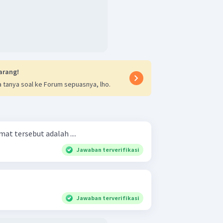
arang!
 tanya soal ke Forum sepuasnya, lho.
at tersebut adalah ....
Jawaban terverifikasi
Jawaban terverifikasi