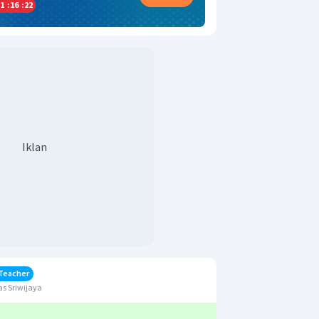
1
:
16
:
21
Iklan
Teacher
s Sriwijaya