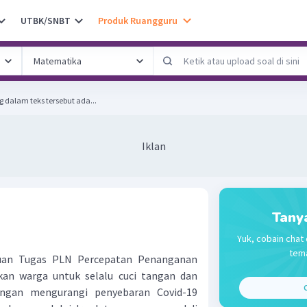
UTBK/SNBT
Produk Ruangguru
 dalam teks tersebut ada...
Iklan
Tany
Yuk, cobain chat 
tema
n Tugas PLN Percepatan Penanganan
an warga untuk selalu cuci tangan dan
C
ngan mengurangi penyebaran Covid-19