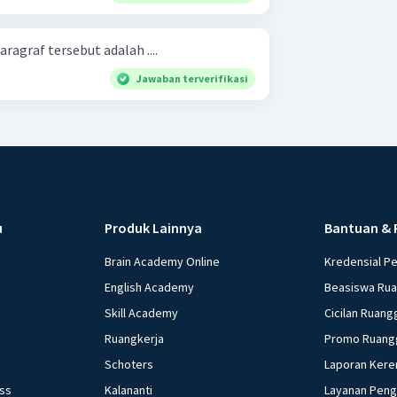
agraf tersebut adalah ....
Jawaban terverifikasi
u
Produk Lainnya
Bantuan & 
Brain Academy Online
Kredensial P
English Academy
Beasiswa Ru
Skill Academy
Cicilan Ruang
Ruangkerja
Promo Ruang
Schoters
Laporan Kere
ess
Kalananti
Layanan Pen