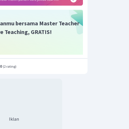
anmu bersama Master Teacher
ive Teaching, GRATIS!
.0
(
2 rating
)
Iklan