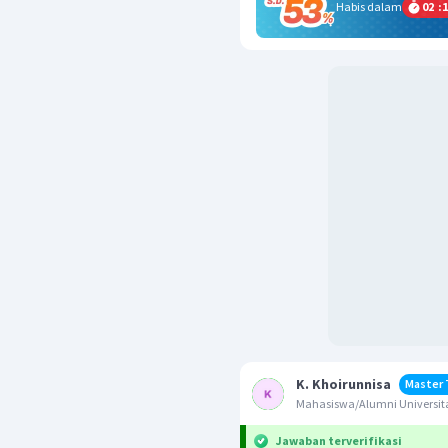
Habis dalam
02
:
1
K. Khoirunnisa
Master 
Mahasiswa/Alumni Universita
Jawaban terverifikasi