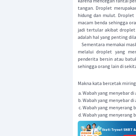
karena mencegah rantai pen
tangan. Droplet merupakan 
hidung dan mulut. Droplet
macam benda sehingga orang
jadi tertular akibat drople
adalah hal yang penting di
Sementara memakai masker
melalui droplet yang men
penderita bersin atau batu
sehingga orang lain di seki
Makna kata bercetak miring 
Wabah yang menyebar di a
Wabah yang menyebar di a
Wabah yang menyerang ba
Wabah yang menyerang ba
Ikuti Tryout SNBT 