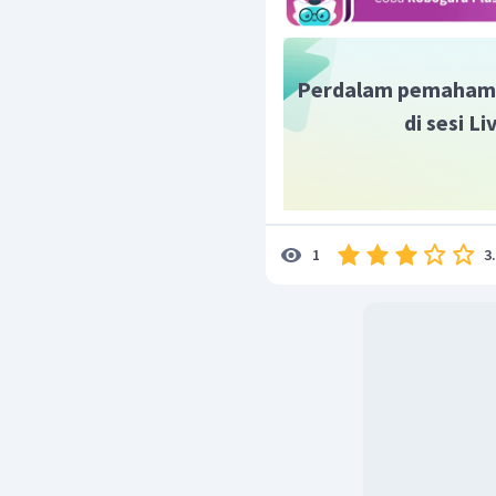
Perdalam pemaham
di sesi L
3
1