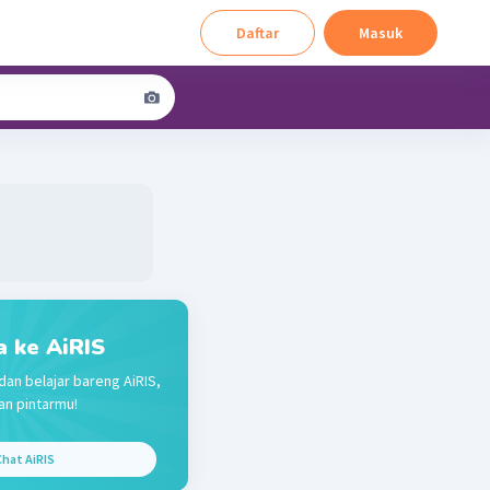
Daftar
Masuk
a ke AiRIS
dan belajar bareng AiRIS,
n pintarmu!
hat AiRIS