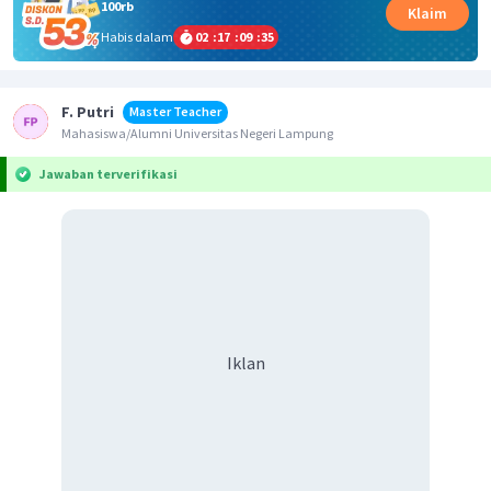
100rb
Klaim
Habis dalam
02
:
17
:
09
:
35
F. Putri
Master Teacher
Mahasiswa/Alumni Universitas Negeri Lampung
Jawaban terverifikasi
Iklan