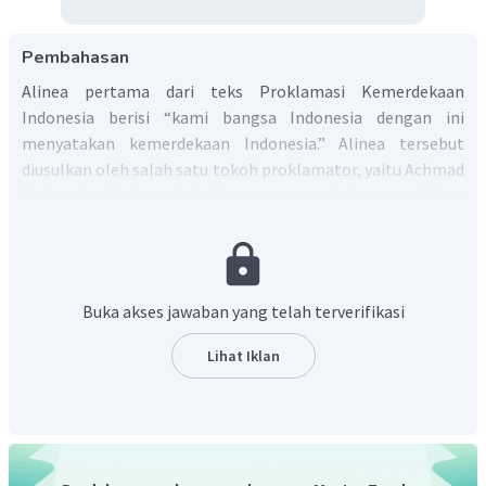
Pembahasan
Alinea pertama dari teks Proklamasi Kemerdekaan
Indonesia berisi “kami bangsa Indonesia dengan ini
menyatakan kemerdekaan Indonesia.” Alinea tersebut
diusulkan oleh salah satu tokoh proklamator, yaitu Achmad
Soebardjo. Makna dari alinea pertama ini menunjukkan
bahwa Indonesia telah merdeka dari segala bentuk
belenggu penjajahan. Pernyataan kemerdekaan ini menjadi
pemberitahuan yang resmi kepada seluruh dunia mengenai
Indonesia yang sudah bebas dari penjajahan dan menjadi
Buka akses jawaban yang telah terverifikasi
negara yang berdaulat.
Dengan demikian, makna dari alinea pertama dalam teks
Lihat Iklan
Proklamasi Kemerdekaan Indonesia adalah sebagai
pernyataan bahwa Indonesia sudah merdeka dari segala
bentuk belenggu penjajahan.