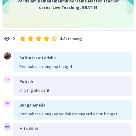
Perdalam pemahamanmu bersama Master Teacher
di sesi Live Teaching, GRATIS!
4.8
2
(
12 rating
)
Safira Izzati Adelia
Pembahasan lengkap banget
Putri Jr
Ini yang aku cari!
Bunga Amelia
Pembahasan lengkap Mudah dimengerti Bantu banget
Mifa Wilki