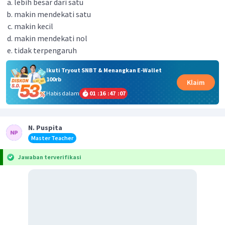
lebih besar dari satu
makin mendekati satu
makin kecil
makin mendekati nol
tidak terpengaruh
Ikuti Tryout SNBT & Menangkan E-Wallet
100rb
Klaim
Habis dalam
01
:
16
:
47
:
07
N. Puspita
Master Teacher
Jawaban terverifikasi