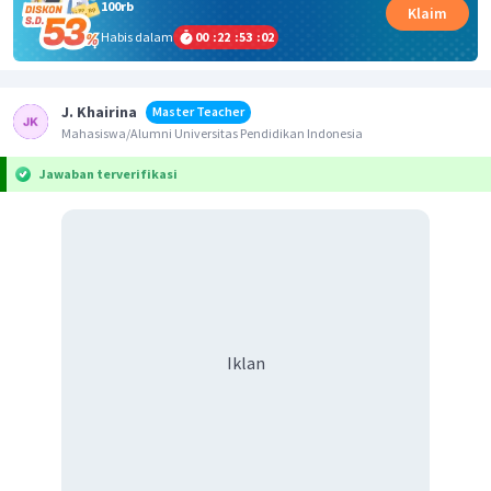
100rb
Klaim
Habis dalam
00
:
22
:
53
:
02
J. Khairina
Master Teacher
Mahasiswa/Alumni Universitas Pendidikan Indonesia
Jawaban terverifikasi
Iklan