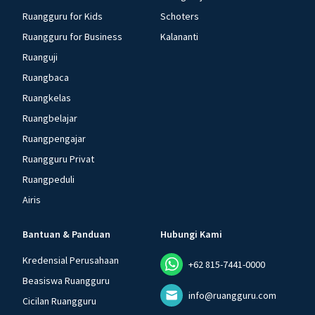
Ruangguru for Kids
Schoters
Ruangguru for Business
Kalananti
Ruanguji
Ruangbaca
Ruangkelas
Ruangbelajar
Ruangpengajar
Ruangguru Privat
Ruangpeduli
Airis
Bantuan & Panduan
Hubungi Kami
Kredensial Perusahaan
+62 815-7441-0000
Beasiswa Ruangguru
info@ruangguru.com
Cicilan Ruangguru