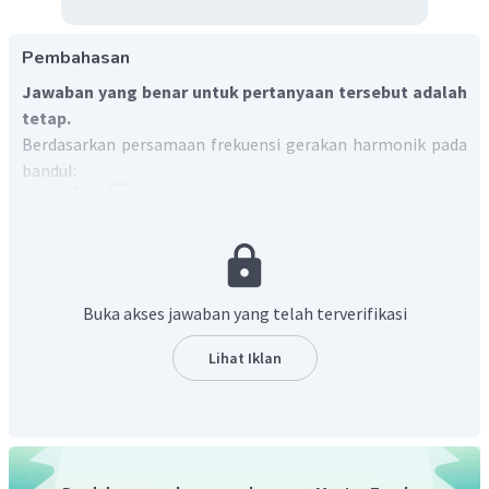
Pembahasan
Jawaban yang benar untuk pertanyaan tersebut adalah
tetap.
Berdasarkan persamaan frekuensi gerakan harmonik pada
bandul:
1
g
=
f
2
π
L
Hanya percepatan gravitasi (
g
) dan panjang tali (
L
) yang
mempengaruhi frekuensi ayunan bandul.
Jadi, makin besar massa beban yang digantungkan
Buka akses jawaban yang telah terverifikasi
pada tali, frekuensi ayunan bandul tetap.
Lihat Iklan