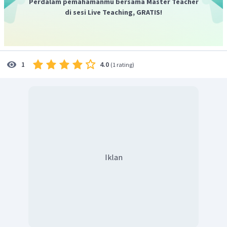
Perdalam pemahamanmu bersama Master Teacher
di sesi Live Teaching, GRATIS!
4.0
1
(
1 rating
)
Iklan