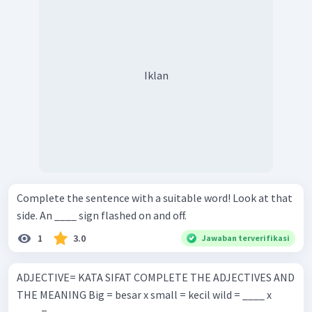
Iklan
Complete the sentence with a suitable word! Look at that
side. An ____ sign flashed on and off.
1
3.0
Jawaban terverifikasi
ADJECTIVE= KATA SIFAT COMPLETE THE ADJECTIVES AND
THE MEANING Big = besar x small = kecil wild = ____ x