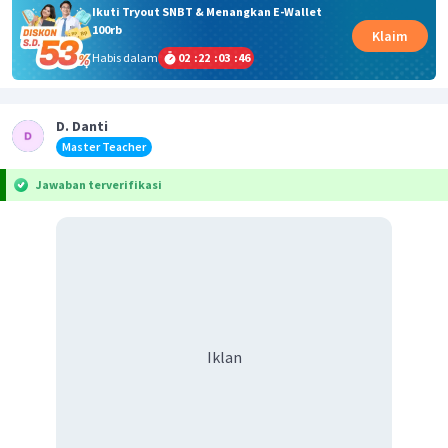
Ikuti Tryout SNBT & Menangkan E-Wallet
100rb
Klaim
Habis dalam
02
:
22
:
03
:
46
D. Danti
Master Teacher
Jawaban terverifikasi
Iklan