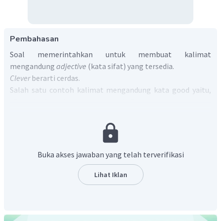
Pembahasan
Soal memerintahkan untuk membuat kalimat
mengandung
adjective
(kata sifat) yang tersedia.
Clever
berarti cerdas.
Salah satu contoh kalimat mengandung kata good yaitu,
"
Banu is
clever boy
" yang berarti "Banu adalah anak yang
cerdas"
Jadi, jawaban yang tepat adalah
Banu is clever boy.
Buka akses jawaban yang telah terverifikasi
Lihat Iklan