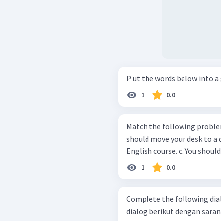
1
0.0
Match the following problems 
should move your desk to a different posi
English course. c.
1
0.0
Complete the following dialog w
dialog berikut dengan saran yang tepat. Ahmad: