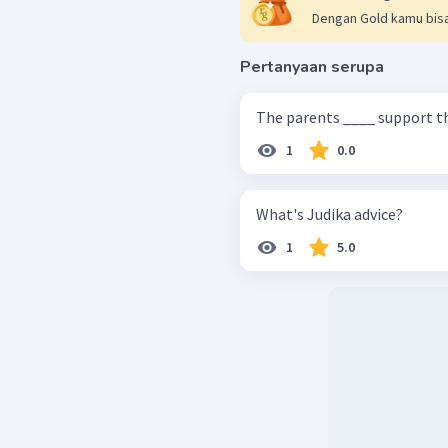
Dengan Gold kamu bisa
Pertanyaan serupa
The parents ____ support th
1
0.0
What's Judika advice?
1
5.0