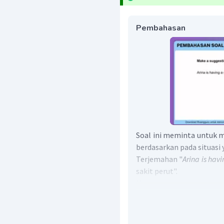
Pembahasan
Soal ini meminta untuk 
berdasarkan pada situasi 
Terjemahan "
Arina is hav
sakit perut".
Maka, ungkapan yang tep
sedang sakit perut adala
Dalam bahasa Inggris
memberi saran adalah seb