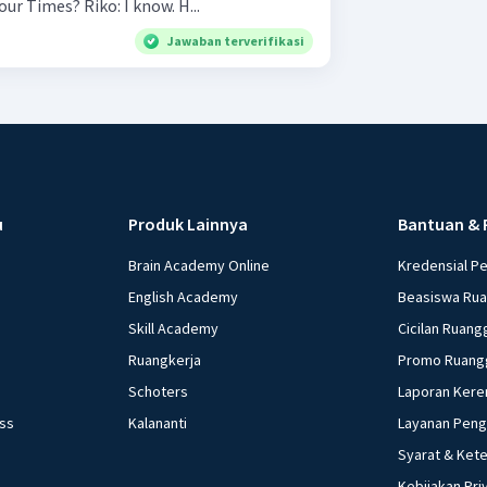
that boy is absent for BDR four Times? Riko: I know. H...
Jawaban terverifikasi
u
Produk Lainnya
Bantuan & 
Brain Academy Online
Kredensial P
English Academy
Beasiswa Ru
Skill Academy
Cicilan Ruang
Ruangkerja
Promo Ruang
Schoters
Laporan Kere
ess
Kalananti
Layanan Pen
Syarat & Ket
Kebijakan Pri