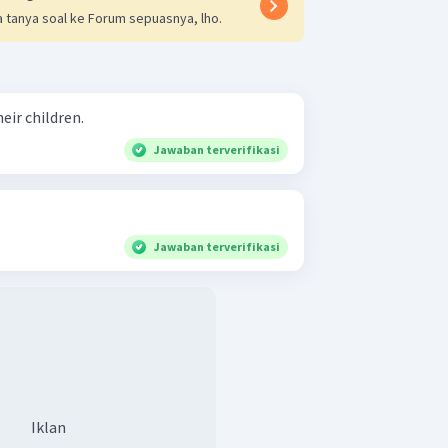
 tanya soal ke Forum sepuasnya, lho.
eir children.
Jawaban terverifikasi
Jawaban terverifikasi
Iklan