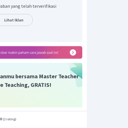
aban yang telah terverifikasi
Lihat Iklan
anmu bersama Master Teacher
ive Teaching, GRATIS!
iberikan untuk Arina adalah "Kamu
.0
(
2 rating
)
r".