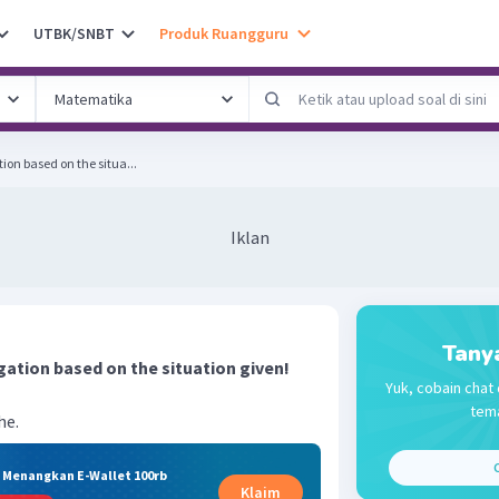
UTBK/SNBT
Produk Ruangguru
ion based on the situa...
Iklan
Tany
gation based on the situation given!
Yuk, cobain chat 
tema
he.
C
& Menangkan E-Wallet 100rb
Klaim