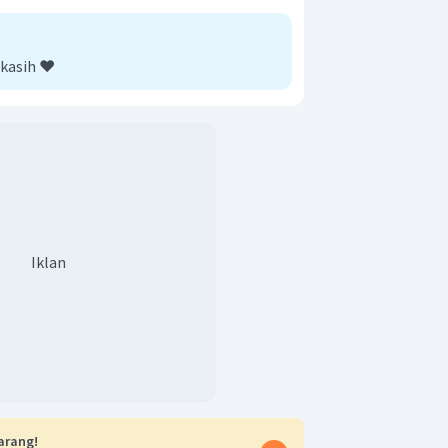
alimat tersebut menjadi "
You should go
.
ar adalah "
You should go to the doctor
kasih ❤️
Iklan
arang!