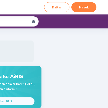
Daftar
Masuk
a ke AiRIS
dan belajar bareng AiRIS,
n pintarmu!
hat AiRIS