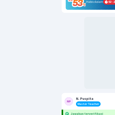
Habis dalam
02
:
2
N. Puspita
Master Teacher
Jawaban terverifikasi