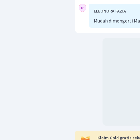
Dalam bahasa Inggris, k
to the doctor immediately"
ELEONORA FAZIA
Jadi, jawaban yang ben
Mudah dimengerti Ma
immediately".
Klaim Gold gratis sek