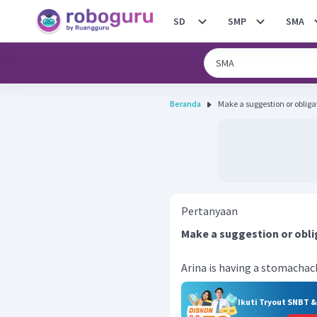
SD
SMP
SMA
Beranda
Make a suggestion or obligat
Pertanyaan
Make a suggestion or obli
Arina is having a stomachac
Ikuti Tryout SNBT 