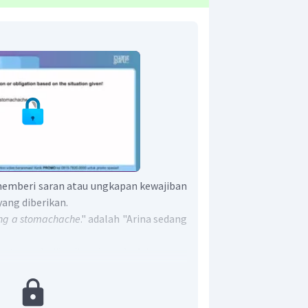
memberi saran atau ungkapan kewajiban
yang diberikan.
ing a stomachache
." adalah "Arina sedang
at untuk diberikan kepada Arina yang
h ungkapan saran.
, pola yang dapat digunakan dalam
agai berikut