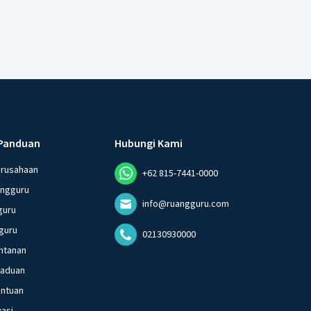
Panduan
Hubungi Kami
erusahaan
+62 815-7441-0000
angguru
info@ruangguru.com
guru
guru
02130930000
ntanan
gaduan
entuan
vasi