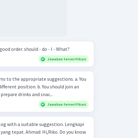
P ut the words below into a good order. should - do - I - What?
Jawaban terverifikasi
to the appropriate suggestions. a. You
tion. b. You should join an
 You should prepare drinks and snac...
Jawaban terverifikasi
ith a suitable suggestion. Lengkapi
 Hi,Riko. Do you know